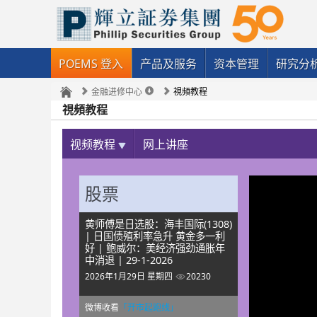
POEMS 登入
产品及服务
资本管理
研究分
金融进修中心
視頻教程
視頻教程
视频教程
网上讲座
股票
黄师傅是日选股：海丰国际(1308)
| 日国债殖利率急升 黄金多一利
好 | 鲍威尔：美经济强劲通胀年
中消退 | 29-1-2026
2026年1月29日 星期四
20230
微博收看
「开市起跑线」