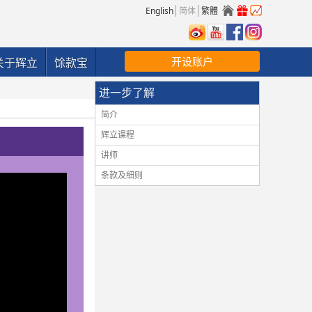
English
简体
繁體
开设账户
关于辉立
馀款宝
进一步了解
简介
辉立课程
讲师
条款及细则