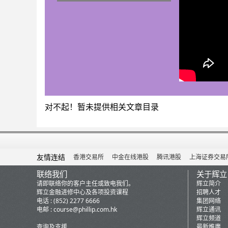
对不起！暂未提供相关文章目录
友情连结
香港交易所
中金在线港股
腾讯港股
上海证券交易
联络我们
关于辉立
请即联络你的客户主任或致电我们。
辉立简介
辉立金融进修中心及各项投资课程
招聘人才
电话 : (852) 2277 6666
集团网络
电邮 :
course@phillip.com.hk
辉立通讯
辉立频道
查询及支援
最新推廣