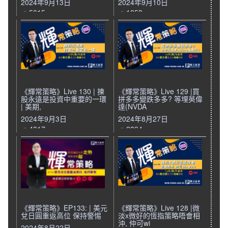
2024年9月13日
2024年9月10日
5015
1853
《輝常策略》Live 130 | 揀
《輝常策略》Live 129 |買
股永遠是投資中重要的一環
拼多多變跌多多? 等埋英偉
| 美期,
達(NVDA
2024年9月3日
2024年8月27日
4317
2894
《輝常策略》EP133: | 美元
《輝常策略》Live 128 |微
兌日圓重返高位 保持警惕
淡x微好的恆指策略唔會相
沖, 仲可wi
2024年8月22日