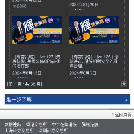
2024年8月20日
2868
1568
《輝常策略》Live 127 |港
《輝常策略》Live 126 | 環
股待變, 美國公佈CPI前/後
球跌市, 港股相對安全? 風
的潛在部
險管理,
2024年8月13日
2024年8月6日
2881
3039
[第 1 頁 / 共 38 頁]
進一步了解
輝立簡介
返回頁首
分行資料
友情連結
香港交易所
中金在線港股
騰訊港股
招聘人才
上海証券交易所
深圳証券交易所