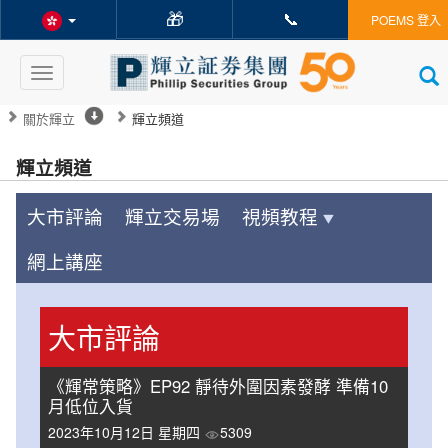
🎁
📞
POEMS 登入
Toggle
navigation
關於輝立
輝立頻道
輝立頻道
大市評論
輝立交易場
視頻教程
網上講座
大市評論
《輝常策略》EP92 靜待外圍因素發酵 準備10
月低位入貨
2023年10月12日 星期四
5309