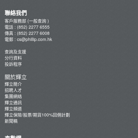
集團網絡
輝立保險/股票/期貨100%回佣計劃
聯絡我們
新聞稿
客戶服務部 (一般查詢 )
電話 : (852) 2277 6555
傳真 : (852) 2277 6008
電郵 :
cs@phillip.com.hk
查詢及支援
分行資料
投訴程序
關於輝立
輝立簡介
招聘人才
集團網絡
輝立通訊
輝立頻道
輝立保險/股票/期貨100%回佣計劃
新聞稿