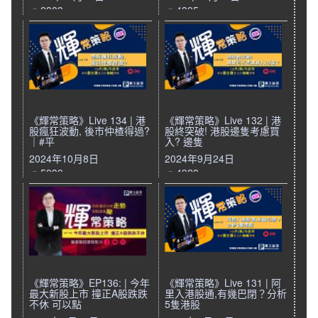
2383
4395
《輝常策略》Live 134 | 港
《輝常策略》Live 132 | 港
股瘋狂波動, 後市仲楂得過?
股終突破! 港股邊隻考慮買
｜#平
入? 邊隻
2024年10月8日
2024年9月24日
5939
4923
《輝常策略》EP136: | 今年
《輝常策略》Live 131 | 阿
最大新股上市 撞正A股跌跌
里入港股通,有幾巴閉？分析
不休 可以點
5隻港股