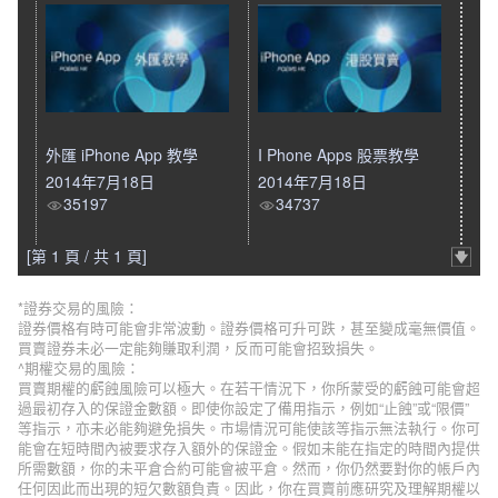
外匯 iPhone App 教學
I Phone Apps 股票教學
2014年7月18日
2014年7月18日
35197
34737
[第 1 頁 / 共 1 頁]
*證券交易的風險：
證券價格有時可能會非常波動。證券價格可升可跌，甚至變成毫無價值。
買賣證券未必一定能夠賺取利潤，反而可能會招致損失。
^期權交易的風險：
買賣期權的虧蝕風險可以極大。在若干情況下，你所蒙受的虧蝕可能會超
過最初存入的保證金數額。即使你設定了備用指示，例如“止蝕”或“限價”
等指示，亦未必能夠避免損失。市場情況可能使該等指示無法執行。你可
能會在短時間內被要求存入額外的保證金。假如未能在指定的時間內提供
所需數額，你的未平倉合約可能會被平倉。然而，你仍然要對你的帳戶內
任何因此而出現的短欠數額負責。因此，你在買賣前應研究及理解期權以