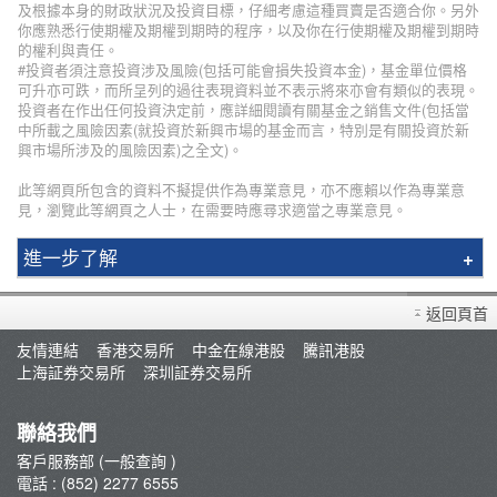
及根據本身的財政狀況及投資目標，仔細考慮這種買賣是否適合你。另外
你應熟悉行使期權及期權到期時的程序，以及你在行使期權及期權到期時
的權利與責任。
#投資者須注意投資涉及風險(包括可能會損失投資本金)，基金單位價格
可升亦可跌，而所呈列的過往表現資料並不表示將來亦會有類似的表現。
投資者在作出任何投資決定前，應詳細閱讀有關基金之銷售文件(包括當
中所載之風險因素(就投資於新興市場的基金而言，特別是有關投資於新
興市場所涉及的風險因素)之全文)。
此等網頁所包含的資料不擬提供作為專業意見，亦不應賴以作為專業意
見，瀏覽此等網頁之人士，在需要時應尋求適當之專業意見。
進一步了解
輝立簡介
返回頁首
分行資料
友情連結
香港交易所
中金在線港股
騰訊港股
招聘人才
上海証券交易所
深圳証券交易所
集團網絡
輝立保險/股票/期貨100%回佣計劃
聯絡我們
新聞稿
客戶服務部 (一般查詢 )
電話 : (852) 2277 6555