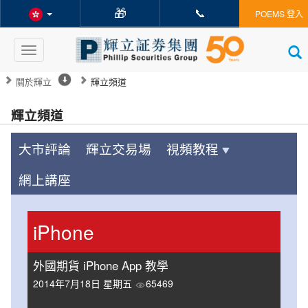
🎁
📞
POEMS 登入
Toggle
navigation
關於輝立
輝立頻道
輝立頻道
大市評論
輝立交易場
視頻教程
網上講座
iPhone
外國期貨 iPhone App 教學
2014年7月18日 星期五
65469