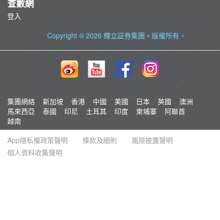
查數網
登入
Copyright © 2026
輝立証券集團
。版權所有。
集團網絡
新加坡
香港
中國
美國
日本
英國
澳洲
馬來西亞
泰國
印尼
土耳其
印度
柬埔寨
阿聯酋
越南
App隱私權政策聲明
條款及細則
風險披露聲明
個人資料收集聲明