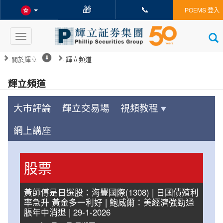
🎁
📞
POEMS 登入
Toggle
navigation
關於輝立
輝立頻道
輝立頻道
大市評論
輝立交易場
視頻教程
網上講座
股票
黃師傅是日選股：海豐國際(1308) | 日國債殖利
率急升 黃金多一利好 | 鮑威爾：美經濟強勁通
脹年中消退 | 29-1-2026