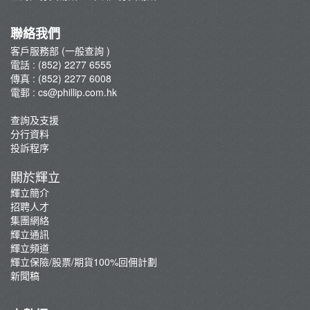
集團網絡
輝立保險/股票/期貨100%回佣計劃
聯絡我們
新聞稿
客戶服務部 (一般查詢 )
電話 : (852) 2277 6555
傳真 : (852) 2277 6008
電郵 :
cs@phillip.com.hk
查詢及支援
分行資料
投訴程序
關於輝立
輝立簡介
招聘人才
集團網絡
輝立通訊
輝立頻道
輝立保險/股票/期貨100%回佣計劃
新聞稿