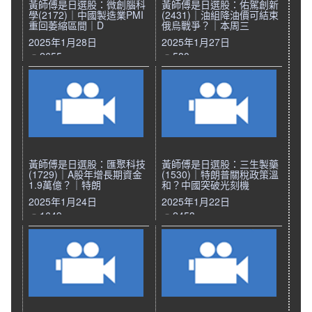
黃師傅是日選股：微創腦科
黃師傅是日選股：佑駕創新
學(2172)｜中國製造業PMI
(2431)｜油組降油價可結束
重回萎縮區間｜D
俄烏戰爭？｜本周三
2025年1月28日
2025年1月27日
2655
580
黃師傅是日選股：匯聚科技
黃師傅是日選股：三生製藥
(1729)｜A股年增長期資金
(1530)｜特朗普關稅政策溫
1.9萬億？｜特朗
和？中國突破光刻機
2025年1月24日
2025年1月22日
1649
2453