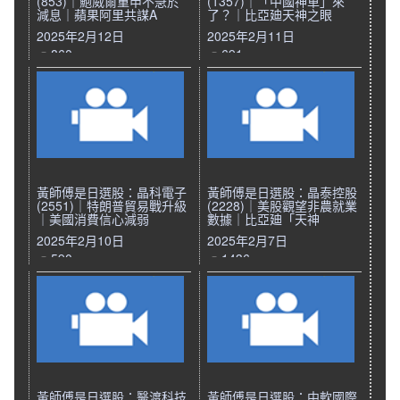
(853)｜鮑威爾重申不急於
(1357)｜「中國神車」來
減息｜蘋果阿里共謀A
了？｜比亞廸天神之眼
2025年2月12日
2025年2月11日
860
691
黃師傅是日選股：晶科電子
黃師傅是日選股：晶泰控股
(2551)｜特朗普貿易戰升級
(2228)｜美股觀望非農就業
｜美國消費信心減弱
數據｜比亞廸「天神
2025年2月10日
2025年2月7日
590
1436
黃師傅是日選股：醫渡科技
黃師傅是日選股：中軟國際