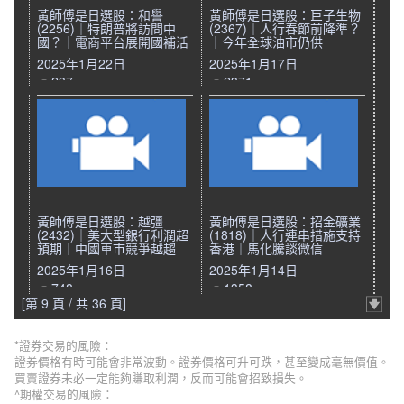
黃師傅是日選股：和譽
黃師傅是日選股：巨子生物
(2256)｜特朗普將訪問中
(2367)｜人行春節前降準？
國？｜電商平台展開國補活
｜今年全球油市仍供
2025年1月22日
2025年1月17日
237
2371
黃師傅是日選股：越彊
黃師傅是日選股：招金礦業
(2432)｜美大型銀行利潤超
(1818)｜人行連串措施支持
預期｜中國車市競爭越趨
香港｜馬化騰談微信
2025年1月16日
2025年1月14日
748
1358
[第 9 頁 / 共 36 頁]
*證券交易的風險：
證券價格有時可能會非常波動。證券價格可升可跌，甚至變成毫無價值。
買賣證券未必一定能夠賺取利潤，反而可能會招致損失。
^期權交易的風險：