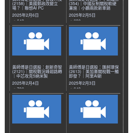
(2158)｜美國郵政改變立
(354)｜中國反制關稅軟硬
場？｜聯想AI PC
兼施｜小鵬兩款新車銷
2025年2月6日
2025年2月5日
643
630
黃師傅是日選股：創新奇智
黃師傅是日選股：匯舸環保
(2121)｜關稅戰況峰廻路轉
(2613)｜美加墨關稅戰一觸
｜中芯攻克5納米製
即發？｜阿里AI新
2025年2月4日
2025年2月3日
786
643