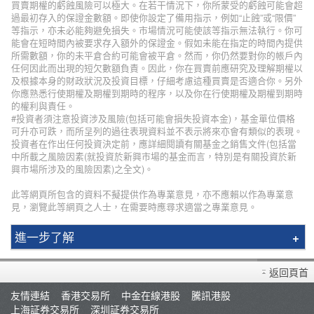
買賣期權的虧蝕風險可以極大。在若干情況下，你所蒙受的虧蝕可能會超
過最初存入的保證金數額。即使你設定了備用指示，例如“止蝕”或“限價”
等指示，亦未必能夠避免損失。市場情況可能使該等指示無法執行。你可
能會在短時間內被要求存入額外的保證金。假如未能在指定的時間內提供
所需數額，你的未平倉合約可能會被平倉。然而，你仍然要對你的帳戶內
任何因此而出現的短欠數額負責。因此，你在買賣前應研究及理解期權以
及根據本身的財政狀況及投資目標，仔細考慮這種買賣是否適合你。另外
你應熟悉行使期權及期權到期時的程序，以及你在行使期權及期權到期時
的權利與責任。
#投資者須注意投資涉及風險(包括可能會損失投資本金)，基金單位價格
可升亦可跌，而所呈列的過往表現資料並不表示將來亦會有類似的表現。
投資者在作出任何投資決定前，應詳細閱讀有關基金之銷售文件(包括當
中所載之風險因素(就投資於新興市場的基金而言，特別是有關投資於新
興市場所涉及的風險因素)之全文)。
此等網頁所包含的資料不擬提供作為專業意見，亦不應賴以作為專業意
見，瀏覽此等網頁之人士，在需要時應尋求適當之專業意見。
進一步了解
輝立簡介
返回頁首
分行資料
友情連結
香港交易所
中金在線港股
騰訊港股
招聘人才
上海証券交易所
深圳証券交易所