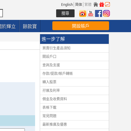
English
简体
繁體
開設賬戶
關於輝立
餘款寶
進一步了解
買賣衍生產品須知
開設戶口
查詢及支援
存款/提款/賬戶轉賬
轉入股票
孖展及利率
佣金及收費資料
表格下載
常見問題
最新推廣及優惠