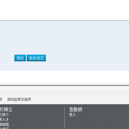
所
深圳証券交易所
於輝立
查數網
立簡介
登入
聘人才
團網絡