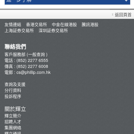
買賣衍生產品須知
返回頁首
開設戶口
友情連結
香港交易所
中金在線港股
騰訊港股
查詢及支援
上海証券交易所
深圳証券交易所
存款/提款/賬戶轉賬
轉入股票
聯絡我們
孖展及利率
客戶服務部 (一般查詢 )
電話 : (852) 2277 6555
佣金及收費資料
傳真 : (852) 2277 6008
表格下載
電郵 :
cs@phillip.com.hk
常見問題
查詢及支援
最新推廣及優惠
分行資料
重要通知
投訴程序
防騙及網絡安全資訊
關於輝立
輝立証券開戶優惠總覽
輝立簡介
招聘人才
集團網絡
輝立通訊