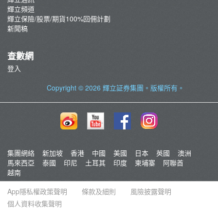
輝立頻道
輝立保險/股票/期貨100%回佣計劃
新聞稿
查數網
登入
Copyright © 2026
輝立証券集團
。版權所有。
集團網絡
新加坡
香港
中國
美國
日本
英國
澳洲
馬來西亞
泰國
印尼
土耳其
印度
柬埔寨
阿聯酋
越南
App隱私權政策聲明
條款及細則
風險披露聲明
個人資料收集聲明