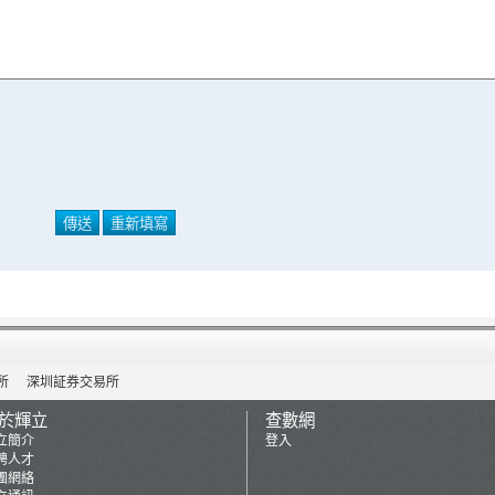
所
深圳証券交易所
於輝立
查數網
立簡介
登入
聘人才
團網絡