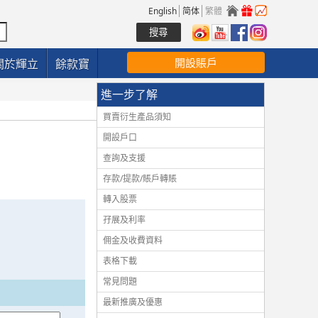
English
简体
繁體
開設賬戶
關於輝立
餘款寶
進一步了解
買賣衍生產品須知
開設戶口
查詢及支援
存款/提款/賬戶轉賬
轉入股票
孖展及利率
佣金及收費資料
表格下載
常見問題
最新推廣及優惠