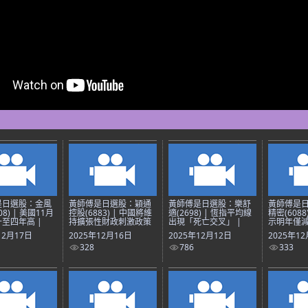
是日選股：金風
黃師傅是日選股：穎通
黃師傅是日選股：樂舒
黃師傅是
08) | 美國11月
控股(6883) | 中國將維
適(2698) | 恆指平均線
精密(6088
至四年高 |
持擴張性財政刺激政策
出現「死亡交叉」 |
示明年僅減
12月17日
2025年12月16日
2025年12月12日
2025年1
328
786
333