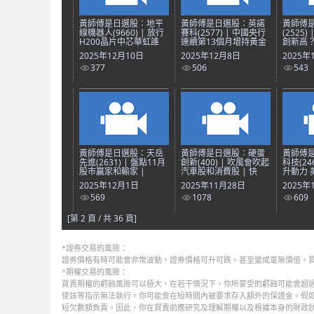
黃師傅是日選股：地平
黃師傅是日選股：英諾
黃師傅
線機器人(9660) | 放行
賽科(2577) | 中國央行
(2525
H200晶片中芯華虹誰
連續第13個月增持黃金
創新高？
2025年12月10日
2025年12月8日
2025年
377
506
543
黃師傅是日選股：天岳
黃師傅是日選股：硬蛋
黃師傅
先進(2631) | 盤點11月
創新(400) | 吹風會吹起
科技(24
股市贏家和輸家 |
汽車股和消費股 | 快
升動力 
2025年12月1日
2025年11月28日
2025年
569
1078
609
[第 2 頁 / 共 36 頁]
*證券交易的風險：
證券價格有時可能會非常波動。證券價格可升可跌，甚至變成毫無價值。
^期權交易的風險：
買賣期權的虧蝕風險可以極大。在若干情況下，你所蒙受的虧蝕可能會超過
使該等指示無法執行。你可能會在短時間內被要求存入額外的保證金。假
短欠數額負責。因此，你在買賣前應研究及理解期權以及根據本身的財政