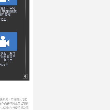
日選股：中創
) | 中國製造業
8個月萎縮
2月2日
日選股：友邦
| 恆指料高開回
 | 美下月
1月24日
避免損失。市場情況可能
帳戶內任何因此而出現的
，以及你在行使期權及期