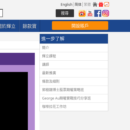
English
简体
繁體
開設賬戶
關於輝立
餘款寶
進一步了解
簡介
輝立課程
講師
最新推廣
條款及細則
郭樹鈿博士股票期權策略班
George Au期權實戰技巧分享班
咖啡拉花工作坊