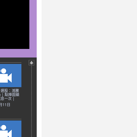
日選股：鴻騰
) | 點陣圖顯
息一次 |
2月11日