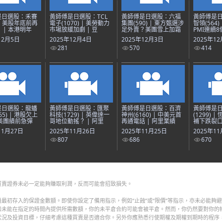
是日選股：禾賽
黃師傅是日選股：TCL
黃師傅是日選股：六福
黃師傅是
) | 美股年底前再
電子(1070) | 美勞動力
集團(590) | 東方甄選涉
智領(564
 | 本港明年
市場放緩加劇 | 豆
足外賣？美團雪上加霜
PMI連續
12月5日
2025年12月4日
2025年12月3日
2025年1
281
570
414
是日選股：龍蟠
黃師傅是日選股：匯聚
黃師傅是日選股：百濟
黃師傅是
65) | 港股欠上
科技(1729) | 英偉達一
神州(6160) | 中美元首
(1299) 
美團績前急彈
哥地位動搖？ | 阿里
再通電話 | 阿里業績
補下跌裂口
11月27日
2025年11月26日
2025年11月25日
2025年1
807
686
670
買賣證券未必一定能夠賺取利潤，反而可能會招致損失。
最初存入的保證金數額。即使你設定了備用指示，例如“止蝕”或“限價”等指示，亦未必能夠
如未能在指定的時間內提供所需數額，你的未平倉合約可能會被平倉。然而，你仍然要對你的
狀況及投資目標，仔細考慮這種買賣是否適合你。另外你應熟悉行使期權及期權到期時的程序