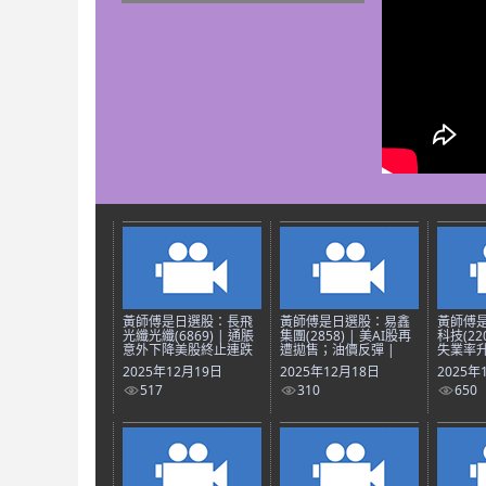
黃師傅是日選股：長飛
黃師傅是日選股：易鑫
黃師傅
光纖光纖(6869) | 通脹
集團(2858) | 美AI股再
科技(22
意外下降美股終止連跌
遭拋售；油價反彈 |
失業率升
2025年12月19日
2025年12月18日
2025年
517
310
650