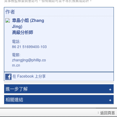
貨事務監察委員會認可，但有關認可並不等於推薦或認許。
作者
章晶小姐 (Zhang
Jing)
高級分析師
電話:
86 21 51699400-103
電郵:
zhangjing@phillip.co
m.cn
在 Facebook 上分享
進一步了解
基金服務
相關連結
認購手續
收費概覽
基金代理
返回頁首
常見問題