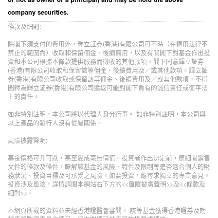
company securities.
條款及細則:
除閣下須支付的費用外，輝立証券(香港)有限公司可不時（在適用法律不
禁止的範圍內）收取和保留佣金、後續費用，以及有關閣下對基金作出投
資和本公司根據本條款提供服務而徵收的其他款項。閣下同意輝立証券
(香港)有限公司收取和保留該等佣金、後續費用及／或其他款項。輝立証
券(香港)有限公司收取或保留該等佣金、後續費用及／或其他款項，不得
闡釋為輝立証券(香港)有限公司違返可能對閣下負有的誠信責任或衡平法
上的責任。
如非特別註明，本公司將以代理人身分行事。 如非特別註明，本公司與
以上產品的發行人沒有從屬關係。
風險披露聲明:
基金價格可升可跌，甚至變成毫無價值。投資者作出決定前，應細閱銷售
文件的條款及條件，瞭解該基金的風險、特性及限制等是否適合個人的財
務狀況、投資目標及可承受之風險。如要投資，應尋求獨立的專業意見。
投資涉及風險，詳情請閱本網站右下方的<<風險披露聲明>>及<<條款及
細則>>。
本網頁所載的資料並未經香港證監會審閱。 該等基金獲得香港證券及期