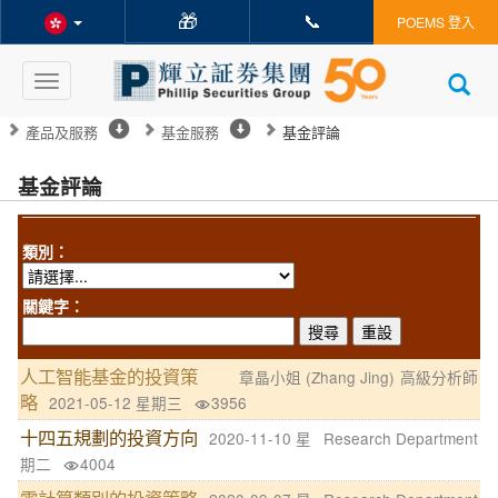
🎁
📞
POEMS 登入
Toggle
navigation
產品及服務
基金服務
基金評論
基金評論
類別：
關鍵字：
人工智能基金的投資策
章晶小姐 (Zhang Jing)
高級分析師
略
2021-05-12 星期三
3956
十四五規劃的投資方向
2020-11-10 星
Research Department
期二
4004