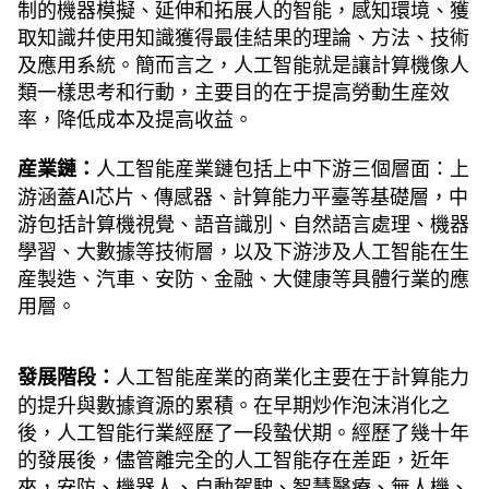
制的機器模擬、延伸和拓展人的智能，感知環境、獲
取知識幷使用知識獲得最佳結果的理論、方法、技術
及應用系統。簡而言之，人工智能就是讓計算機像人
類一樣思考和行動，主要目的在于提高勞動生産效
率，降低成本及提高收益。
人工智能産業鏈包括上中下游三個層面：上
産業鏈：
游涵蓋AI芯片、傳感器、計算能力平臺等基礎層，中
游包括計算機視覺、語音識別、自然語言處理、機器
學習、大數據等技術層，以及下游涉及人工智能在生
産製造、汽車、安防、金融、大健康等具體行業的應
用層。
人工智能産業的商業化主要在于計算能力
發展階段：
的提升與數據資源的累積。在早期炒作泡沫消化之
後，人工智能行業經歷了一段蟄伏期。經歷了幾十年
的發展後，儘管離完全的人工智能存在差距，近年
來，安防、機器人、自動駕駛、智慧醫療、無人機、