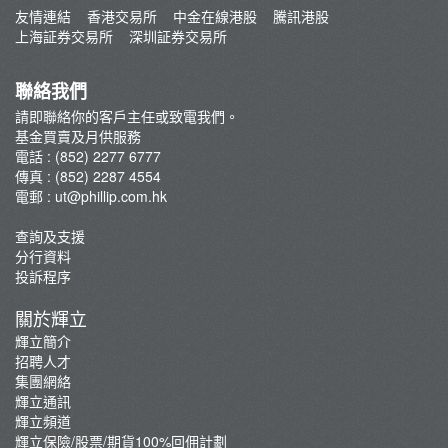
最新推廣
友情連結
香港交易所
中金在線港股
騰訊港股
基金視頻教程
上海証券交易所
深圳証券交易所
高息基金
認購教學
聯絡我們
請即聯絡你的客戶主任或致電我們。
基金買賣及月供服務
電話 : (852) 2277 6777
傳真 : (852) 2287 4554
電郵 :
ut@phillip.com.hk
查詢及支援
分行資料
投訴程序
關於輝立
輝立簡介
招聘人才
集團網絡
輝立通訊
輝立頻道
輝立保險/股票/期貨100%回佣計劃