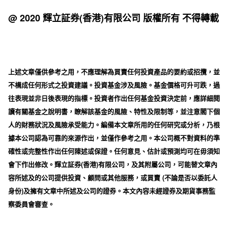
@ 2020 輝立証券(香港)有限公司 版權所有 不得轉載
上述文章僅供參考之用，不應理解為買賣任何投資產品的要約或招攬，並
不構成任何形式之投資建議。投資基金涉及風險。基金價格可升可跌，過
往表現並非日後表現的指標。投資者作出任何基金投資決定前，應詳細閱
讀有關基金之說明書，瞭解該基金的風險、特性及限制等，並注意閣下個
人的財務狀況及風險承受能力。編備本文章所用的任何研究或分析，乃根
據本公司認為可靠的來源作出，並僅作參考之用。本公司概不對資料的準
確性或完整性作出任何陳述或保證。任何意見、估計或預測均可在毋須知
會下作出修改。輝立証券(香港)有限公司，及其附屬公司，可能替文章內
容所述及的公司提供投資、顧問或其他服務，或買賣 (不論是否以委託人
身份)及擁有文章中所述及公司的證券。本文內容未經證券及期貨事務監
察委員會審查。