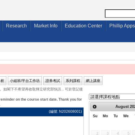
Research
Market Info
Education Center
Phillip Apps
分析
小組班/平台工作坊
證券考試
系列課程
網上講座
者。如閣下不希望再收取輝立研究部快訊，可於登記後
reminder on the course start date. Thank you for
.
August
20
(編號: N202608001)
Su
Mo
Tu
We
2
3
4
5