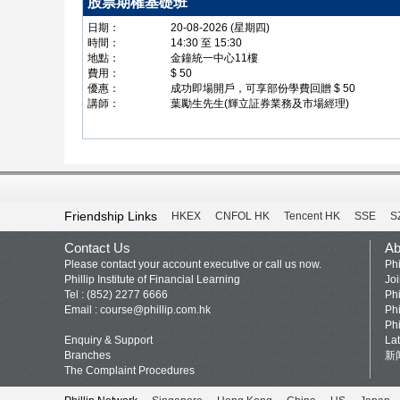
股票期權基礎班
日期：
20-08-2026 (星期四)
時間：
14:30 至 15:30
地點：
金鐘統一中心11樓
費用：
$ 50
優惠：
成功即場開戶，可享部份學費回贈 $ 50
講師：
葉勵生先生(輝立証券業務及市場經理)
Friendship Links
HKEX
CNFOL HK
Tencent HK
SSE
S
Contact Us
Ab
Please contact your account executive or call us now.
Phi
Phillip Institute of Financial Learning
Jo
Tel : (852) 2277 6666
Phi
Email :
course@phillip.com.hk
Phi
Phi
Enquiry & Support
La
Branches
新
The Complaint Procedures