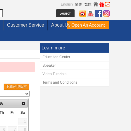
English
简体
繁體
Customer Service
About Us
Open An Account
Learn more
Education Center
Speaker
Video Tutorials
Terms and Conditions
下載列印版本
26
Th
Fr
Sa
1
6
7
8