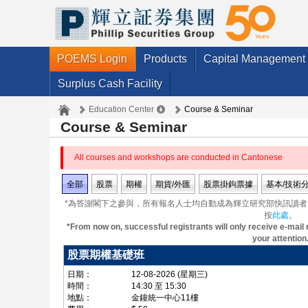
POEMS Login
Products
Capital Management
Surplus Cash Facility
Education Center
Course & Seminar
Course & Seminar
All courses and workshops are conducted in Cantonese
全部
股票
期權
期貨/外匯
股票掛鉤票據
基本/技術
*為答謝閣下之參與，所有報名人士均自動成為輝立研究部快訊讀
按
此處
。
*From now on, successful registrants will only receive e-mail 
your attention
股票期權基礎班
日期：
12-08-2026 (星期三)
時間：
14:30 至 15:30
地點：
金鐘統一中心11樓