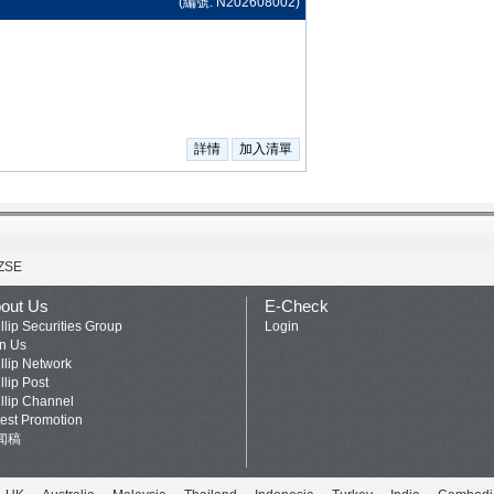
(編號: N202608002)
ZSE
out Us
E-Check
llip Securities Group
Login
in Us
llip Network
llip Post
llip Channel
test Promotion
闻稿