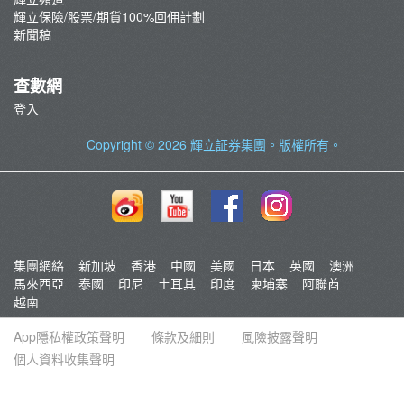
輝立保險/股票/期貨100%回佣計劃
新聞稿
查數網
登入
Copyright © 2026
輝立証券集團
。版權所有。
集團網絡
新加坡
香港
中國
美國
日本
英國
澳洲
馬來西亞
泰國
印尼
土耳其
印度
柬埔寨
阿聯酋
越南
App隱私權政策聲明
條款及細則
風險披露聲明
個人資料收集聲明