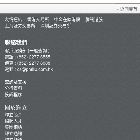
買賣衍生產品須知
返回頁首
開設戶口
友情連結
香港交易所
中金在線港股
騰訊港股
查詢及支援
上海証券交易所
深圳証券交易所
存款/提款/賬戶轉賬
轉入股票
聯絡我們
孖展及利率
客戶服務部 (一般查詢 )
電話 : (852) 2277 6555
佣金及收費資料
傳真 : (852) 2277 6008
表格下載
電郵 :
cs@phillip.com.hk
常見問題
查詢及支援
最新推廣及優惠
分行資料
重要通知
投訴程序
防騙及網絡安全資訊
關於輝立
輝立証券開戶優惠總覽
輝立簡介
招聘人才
集團網絡
輝立通訊
輝立頻道