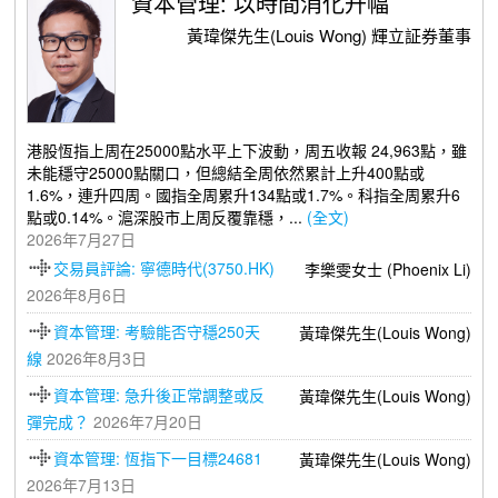
資本管理: 以時間消化升幅
黃瑋傑先生(Louis Wong) 輝立証券董事
港股恆指上周在25000點水平上下波動，周五收報 24,963點，雖
未能穩守25000點關口，但總結全周依然累計上升400點或
1.6%，連升四周。國指全周累升134點或1.7%。科指全周累升6
點或0.14%。滬深股市上周反覆靠穩，...
(全文)
2026年7月27日
交易員評論: 寧德時代(3750.HK)
李樂雯女士 (Phoenix Li)
2026年8月6日
資本管理: 考驗能否守穩250天
黃瑋傑先生(Louis Wong)
線
2026年8月3日
資本管理: 急升後正常調整或反
黃瑋傑先生(Louis Wong)
彈完成？
2026年7月20日
資本管理: 恆指下一目標24681
黃瑋傑先生(Louis Wong)
2026年7月13日