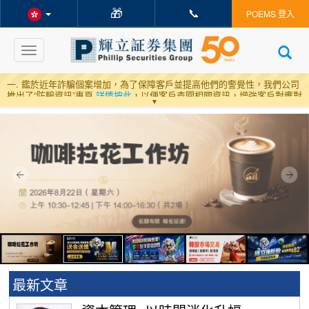
🎁
📞
POEMS 登入
Toggle
navigation
一. 鑑於近年詐騙個案增加，為了保障客戶並提高他們的警覺性，我們公司
推出了“防騙資訊”專頁
詳情按此
，以便客戶查閱相關資訊，增強客戶對應對
▼
和預防詐騙的認識。
二
.
為配合內地政策，內地客戶有機會接聽不了國際和港澳包括本公司之來
電。根據媒體報道，客戶可以透過發送簡訊1219至10086進行確認登記。相
關報道：
按此連結
三
.
以往通知
最新文章