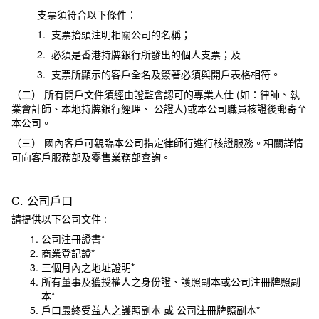
支票須符合以下條件：
1. 支票抬頭注明相關公司的名稱；
2. 必須是香港持牌銀行所發出的個人支票；及
3. 支票所顯示的客戶全名及簽著必須與開戶表格相符。
（二） 所有開戶文件須經由證監會認可的專業人仕 (如：律師、執
業會計師、本地持牌銀行經理、 公證人)或本公司職員核證後郵寄至
本公司。
（三） 國內客戶可親臨本公司指定律師行進行核證服務。相關詳情
可向客戶服務部及零售業務部查詢。
C. 公司戶口
請提供以下公司文件 :
公司注冊證書*
商業登記證*
三個月內之地址證明*
所有董事及獲授權人之身份證、護照副本或公司注冊牌照副
本*
戶口最終受益人之護照副本 或 公司注冊牌照副本*