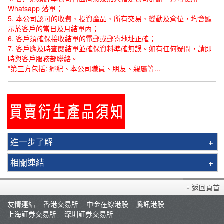
Whatsapp 落單；
5. 本公司認可的收費、投資產品、所有交易、變動及倉位，均會顯
示於客戶的當日及月結單內；
6. 客戶須確保接收結單的電郵或郵寄地址正確；
7. 客戶應及時查閱結單並確保資料準確無誤。如有任何疑問，請即
時與客戶服務部聯絡。
*第三方包括: 經紀、本公司職員、朋友、親屬等...
進一步了解
買賣衍生產品須知
相關連結
查詢及支援
股票落盤及覆盤指引
存款/提款/賬戶轉賬
返回頁首
香港期指數期貨收盤及覆盤指引
轉入股票
友情連結
香港交易所
中金在線港股
騰訊港股
香港股票期權收盤及覆盤指引
上海証券交易所
深圳証券交易所
孖展及利率
香港指數期權收盤及覆盤指引