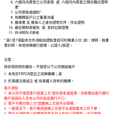
六個月內簽發之公司查冊 或 六個月內簽發之現任職位證明
書*
公司章程或細則*
有關開設戶口之董事決議
擔保書 及 擔保人之身份證明文件、住址證明
最近期財政報告 或 良好記錄證書
W-8BEN-E表格
* 第1至7項副本文件須經由證監會認可的專業人仕 (如：律師、執業
會計師、本地持牌銀行經理、公證人)核證。
注意：
除非得到特別審批，不接受以下公司開設帳戶
1. 未有於FATCA登記之持牌機構；或
2. 於美國注冊成立 或 有美國人持有的機構。
客戶須知
1. 本公司不接受客戶經第三方*提存資金或股票。存款應由客戶銀行
帳戶直接存入至本公司的指定銀行戶口 ;
2. 客戶不應向第三方*透露網上交易平台密碼 ;
3. 一般情況下，客戶應透過網上交易平台或致電本公司下單；
4. 客戶必須經本公司書面同意及加入指定公司群組，方可使用