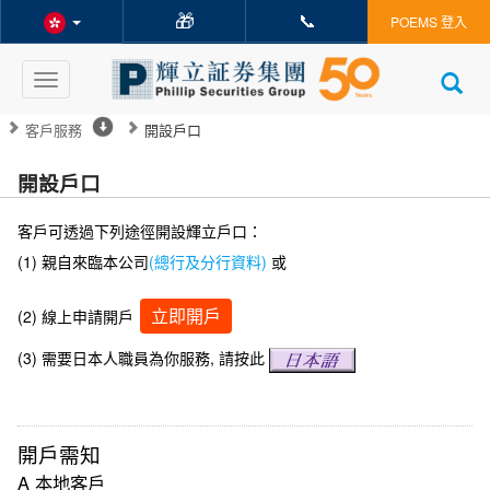
🎁
📞
POEMS 登入
Toggle
navigation
客戶服務
開設戶口
開設戶口
客戶可透過下列途徑開設輝立戶口：
(1) 親自來臨本公司
(總行及分行資料)
或
立即開戶
(2)
線上申請
開戶
(3) 需要日本人職員為你服務, 請按此
開戶需知
A 本地客戶