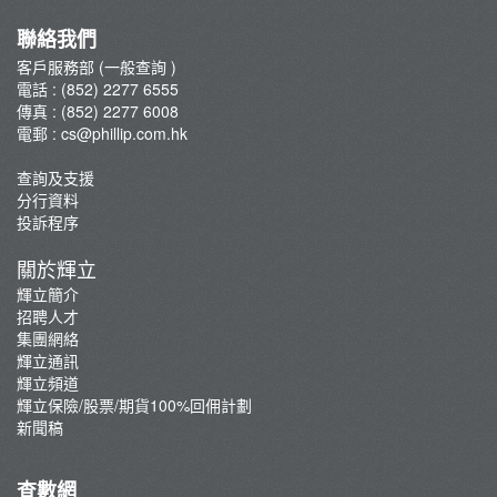
佣金及收費資料
外國股票收盤及覆盤指引
聯絡我們
表格下載
外國期貨收盤及覆盤指引
客戶服務部 (一般查詢 )
常見問題
電話 : (852) 2277 6555
聯絡我們
傳真 : (852) 2277 6008
電郵 :
cs@phillip.com.hk
最新推廣及優惠
重要通知
查詢及支援
分行資料
防騙及網絡安全資訊
投訴程序
輝立証券開戶優惠總覽
關於輝立
輝立簡介
招聘人才
集團網絡
輝立通訊
輝立頻道
輝立保險/股票/期貨100%回佣計劃
新聞稿
查數網