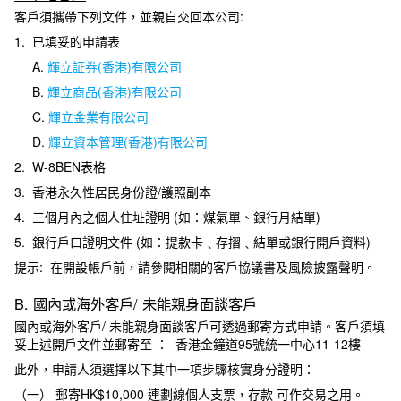
客戶須攜帶下列文件，並親自交回本公司
:
1. 已填妥的申請表
A.
輝立証券(香港)有限公司
B.
輝立商品(香港)有限公司
C.
輝立金業有限公司
D.
輝立資本管理(香港)有限公司
2. W-8BEN表格
3. 香港永久性居民身份證/護照副本
4.
三個月內之個人住址證明 (如：煤氣單、銀行月結單)
5.
銀行戶口證明文件
(如：
提款卡﹑存摺﹑結單或銀行開戶資料
)
提示: 在開設帳戶前，請參閱相關的客戶協議書及風險披露聲明。
B. 國內或海外客戶/ 未能親身面談客戶
國內或海外客戶/ 未能親身面談客戶可透過郵寄方式申請。客戶須填
妥上述開戶文件並郵寄至 ： 香港金鐘道95號統一中心11-12樓
此外，申請人須選擇以下其中一項步驟核實身分證明：
（一） 郵寄HK$10,000 連劃線個人支票，存款 可作交易之用。