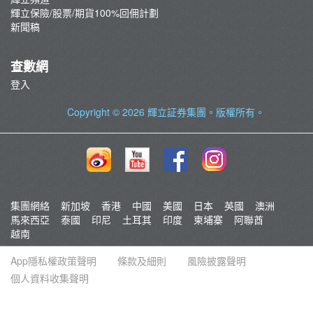
輝立保險/股票/期貨100%回佣計劃
新聞稿
查數網
登入
Copyright © 2026
輝立証券集團
。版權所有。
集團網絡
新加坡
香港
中國
美國
日本
英國
澳洲
馬來西亞
泰國
印尼
土耳其
印度
柬埔寨
阿聯酋
越南
App隱私權政策聲明
條款及細則
風險披露聲明
個人資料收集聲明