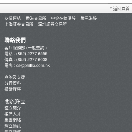
買賣衍生產品須知
返回頁首
開設戶口
友情連結
香港交易所
中金在線港股
騰訊港股
查詢及支援
上海証券交易所
深圳証券交易所
存款/提款/賬戶轉賬
轉入股票
聯絡我們
孖展及利率
客戶服務部 (一般查詢 )
電話 : (852) 2277 6555
佣金及收費資料
傳真 : (852) 2277 6008
表格下載
電郵 :
cs@phillip.com.hk
常見問題
查詢及支援
最新推廣及優惠
分行資料
重要通知
投訴程序
防騙及網絡安全資訊
關於輝立
輝立証券開戶優惠總覽
輝立簡介
招聘人才
集團網絡
輝立通訊
輝立頻道