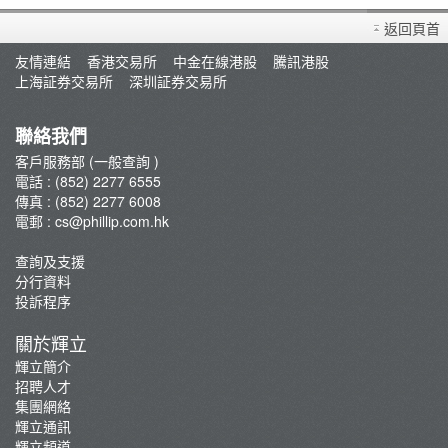
買賣衍生產品須知
返回頁首
開設戶口
友情連結
香港交易所
中金在線港股
騰訊港股
查詢及支援
上海証券交易所
深圳証券交易所
存款/提款/賬戶轉賬
轉入股票
聯絡我們
孖展及利率
客戶服務部 (一般查詢 )
電話 : (852) 2277 6555
佣金及收費資料
傳真 : (852) 2277 6008
表格下載
電郵 :
cs@phillip.com.hk
常見問題
查詢及支援
最新推廣及優惠
分行資料
重要通知
投訴程序
防騙及網絡安全資訊
關於輝立
輝立証券開戶優惠總覽
輝立簡介
招聘人才
集團網絡
輝立通訊
輝立頻道