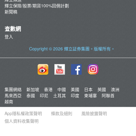
輝立保險/股票/期貨100%回佣計劃
新聞稿
查數網
登入
Copyright © 2026
輝立証券集團
。版權所有。
集團網絡
新加坡
香港
中國
美國
日本
英國
澳洲
馬來西亞
泰國
印尼
土耳其
印度
柬埔寨
阿聯酋
越南
App隱私權政策聲明
條款及細則
風險披露聲明
個人資料收集聲明