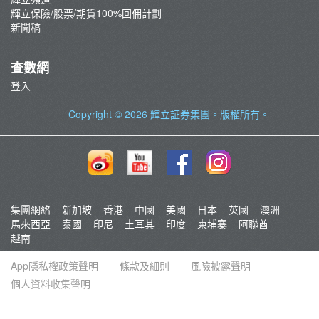
輝立保險/股票/期貨100%回佣計劃
新聞稿
查數網
登入
Copyright © 2026
輝立証券集團
。版權所有。
集團網絡
新加坡
香港
中國
美國
日本
英國
澳洲
馬來西亞
泰國
印尼
土耳其
印度
柬埔寨
阿聯酋
越南
App隱私權政策聲明
條款及細則
風險披露聲明
個人資料收集聲明