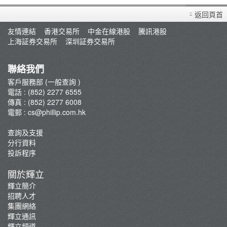
買賣衍生產品須知
返回頁首
開設戶口
友情連結
香港交易所
中金在線港股
騰訊港股
查詢及支援
上海証券交易所
深圳証券交易所
存款/提款/賬戶轉賬
轉入股票
聯絡我們
孖展及利率
客戶服務部 (一般查詢 )
電話 : (852) 2277 6555
佣金及收費資料
傳真 : (852) 2277 6008
表格下載
電郵 :
cs@phillip.com.hk
常見問題
查詢及支援
最新推廣及優惠
分行資料
重要通知
投訴程序
防騙及網絡安全資訊
關於輝立
輝立証券開戶優惠總覽
輝立簡介
招聘人才
集團網絡
輝立通訊
輝立頻道