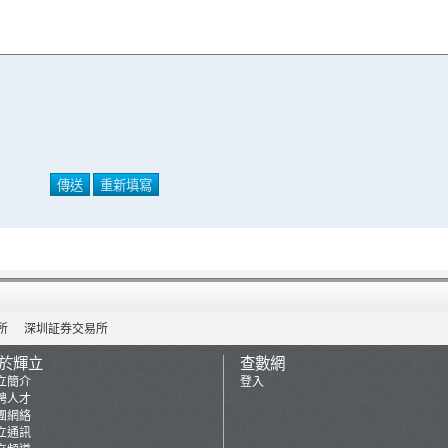
所
深圳証券交易所
於輝立
查數網
立簡介
登入
聘人才
團網絡
立通訊