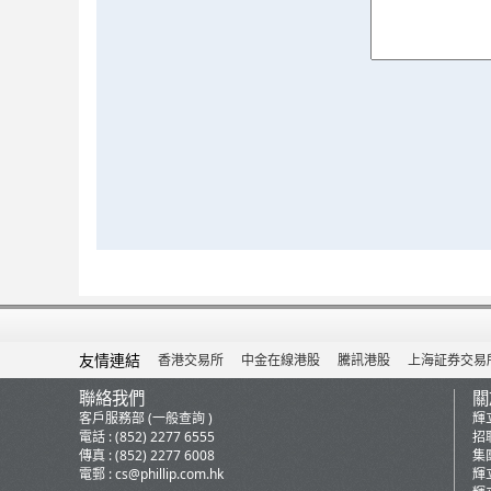
友情連結
香港交易所
中金在線港股
騰訊港股
上海証券交易
聯絡我們
關
客戶服務部 (一般查詢 )
輝
電話 : (852) 2277 6555
招
傳真 : (852) 2277 6008
集
電郵 :
cs@phillip.com.hk
輝