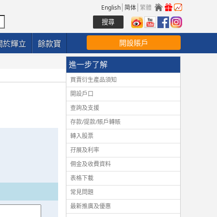
English
简体
繁體
開設賬戶
關於輝立
餘款寶
進一步了解
買賣衍生產品須知
開設戶口
查詢及支援
存款/提款/賬戶轉賬
轉入股票
孖展及利率
佣金及收費資料
表格下載
常見問題
最新推廣及優惠