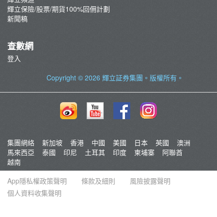
輝立保險/股票/期貨100%回佣計劃
新聞稿
查數網
登入
Copyright © 2026
輝立証券集團
。版權所有。
集團網絡
新加坡
香港
中國
美國
日本
英國
澳洲
馬來西亞
泰國
印尼
土耳其
印度
柬埔寨
阿聯酋
越南
App隱私權政策聲明
條款及細則
風險披露聲明
個人資料收集聲明