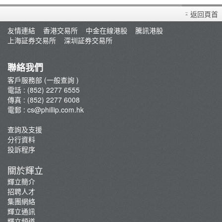
買賣衍生產品須知
返回頁首
開設戶口
友情連結
香港交易所
中金在線港股
騰訊港股
查詢及支援
上海証券交易所
深圳証券交易所
存款/提款/賬戶轉賬
轉入股票
聯絡我們
孖展及利率
客戶服務部 (一般查詢 )
電話 : (852) 2277 6555
佣金及收費資料
傳真 : (852) 2277 6008
表格下載
電郵 :
cs@phillip.com.hk
常見問題
查詢及支援
最新推廣及優惠
分行資料
重要通知
投訴程序
防騙及網絡安全資訊
關於輝立
輝立証券開戶優惠總覽
輝立簡介
招聘人才
集團網絡
輝立通訊
輝立頻道