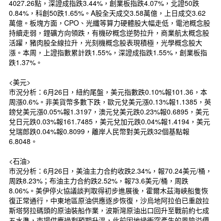
4027.26點，深證成指跌3.44%，創業板指跌4.07%，北證50跌
0.84%，科創50跌1.65%。A股全天成交3.58萬億，上日成交3.62
萬億。板塊方面，CPO、光纖等算力硬體股大幅走低，電池概念股
持續走弱，鋰礦方向領跌，有機矽概念逆勢拉升，商業航太概念股
活躍，豬肉股全線拉升，光刻機概念股表現積極，光學概念股大
漲。本周，上證指數累計跌1.55%，深證成指跌1.55%，創業板指
跌1.37%。
<美元>
市況分析：6月26日，紐約尾盤，美元指數跌0.10%報101.36，本
周漲0.6%。非美貨幣多數下跌，歐元兌美元漲0.13%報1.1385，英
鎊兌美元漲0.05%報1.3197，澳元兌美元跌0.23%報0.6895，美元
兌日元跌0.03%報161.7485，美元兌加元跌0.04%報1.4194，美元
兌瑞郎跌0.04%報0.8099，離岸人民幣對美元跌32個基點報
6.8048。
<石油>
市況分析：6月26日，美油主力合約收跌2.34%，報70.24美元/桶，
周跌8.23%；布油主力合約跌2.52%，報73.6美元/桶，周跌
8.06%。美伊停火協議談判取得初步進展後，霍爾木茲海峽船隻恢
復正常通行，中東地區原油供應逐步恢復，沙烏地阿拉伯已重啟拉
斯塔努拉碼頭的原油裝船作業，波斯灣原油出口回升至戰前約七成
五水準，市場供應過剩預期升溫，此前因地緣衝突產生的風險溢價