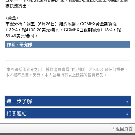
被快速擠出。
<黃金>
市況分析：週五（6月26日）紐約尾盤，COMEX黃金期貨漲
1.32%，報4102.20美元/盎司。COMEX白銀期貨漲1.18%，報
59.49美元/盎司。
作者﹕研究部
本評論祗作參考之用，投資者買賣需自行判斷，若因此引致任何損失，
本人概不負責。另外，本人並無持有以上建議的投資產品。
進一步了解
環球期貨買賣簡介
相關連結
CME期權產品佣金低至0.62美元
常見問題
英國金屬遠期合約
返回頁首
開設戶口