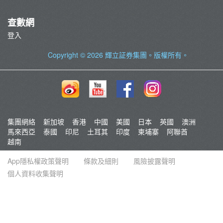
查數網
登入
Copyright © 2026
輝立証券集團
。版權所有。
集團網絡
新加坡
香港
中國
美國
日本
英國
澳洲
馬來西亞
泰國
印尼
土耳其
印度
柬埔寨
阿聯酋
越南
App隱私權政策聲明
條款及細則
風險披露聲明
個人資料收集聲明