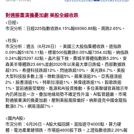
[第6頁 / 共18頁]
對通脹重演擔憂加劇 美股全線收跌
<日經>
市況分析：日經225指數收跌4.15%報69360.88點，周跌2.65%。
<杜指>
市況分析：週五（6月26日），美國三大股指集體收跌，道指跌
0.09%報51876.11點，標普500指數跌0.05%報7354.02點，納指跌
0.24%報25297.62點。晶片股下挫，費城半導體指數跌5.29%，安
森美半導體跌23.66%並創2020年以來最大單日跌幅，西部數據跌
超13%，希捷科技跌超12%，閃迪跌超10%， 美光跌6.7%。美股
大型科技股多數上漲，微軟漲逾5%，蘋果漲逾3%，亞馬遜漲逾
2%，臉書漲逾1%，特斯拉漲逾1%，英偉達跌逾1%，穀歌跌逾
1%。當前通脹受關稅、能源和AI投資推動，多位美聯儲官員暗示年
內仍將加息一次，疊加地緣局勢不確定性升溫、AI監管趨嚴，市場
對通脹重演的擔憂加劇，壓制美股風險偏好。納斯達克中國金龍指
數漲0.7%，網易漲超7%。
<國內A股>
市況分析：6月26日，A股大幅回調，滬指退守4000點，算力硬
體、電池產業鏈領跌，市場逾4600股下跌。上證指數收跌2.26%報