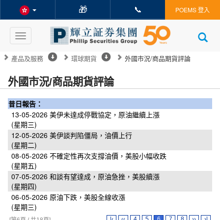
🎁
📞
POEMS 登入
Toggle
navigation
產品及服務
環球期貨
外國市況/商品期貨評論
外國市況/商品期貨評論
昔日報告：
13-05-2026
美伊未達成停戰協定，原油繼續上漲
(星期三)
12-05-2026
美伊談判陷僵局，油價上行
(星期二)
08-05-2026
不確定性再次支撐油價，美股小幅收跌
(星期五)
07-05-2026
和談有望達成，原油急挫，美股續漲
(星期四)
06-05-2026
原油下跌，美股全線收漲
(星期三)
|‹
‹‹
4
5
6
7
8
››
›|