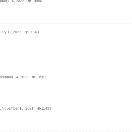
bruary 10, 2022
10050
uary 11, 2022
11643
ecember 14, 2021
13582
 November 10, 2021
11433