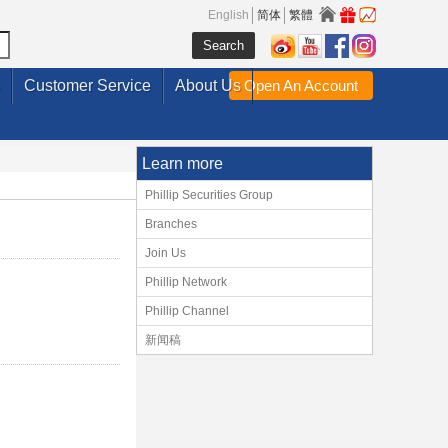
English
简体
繁體
Customer Service
About Us
Open An Account
Learn more
Phillip Securities Group
Branches
Join Us
Phillip Network
Phillip Channel
新闻稿