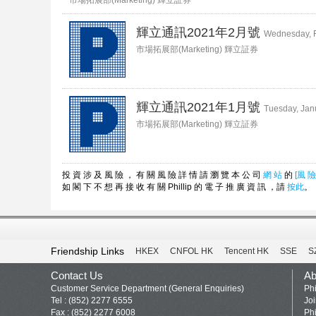
輝立通訊2021年2月號
Wednesday, F
市場拓展部(Marketing) 輝立証券
輝立通訊2021年1月號
Tuesday, Jan
市場拓展部(Marketing) 輝立証券
投 資 涉 及 風 險 ， 有 關 風 險 詳 情 請 瀏 覽 本 公 司
網 站
的
[風 險
如 閣 下 不 想 再 接 收 有 關 Phillip 的 電 子 推 廣 資 訊 ，請
按此
。
Friendship Links
HKEX
CNFOL HK
Tencent HK
SSE
S
Contact Us
Ab
Customer Service Department (General Enquiries)
Phi
Tel : (852) 2277 6555
Jo
Fax : (852) 2277 6008
Phi