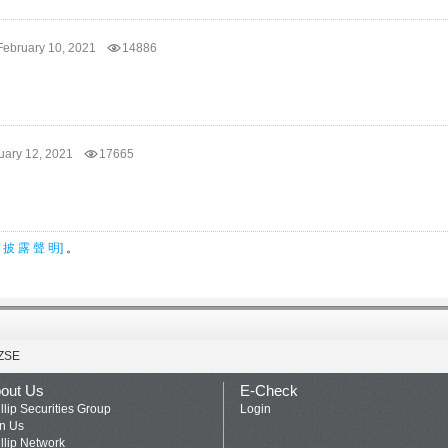
ebruary 10, 2021
14886
uary 12, 2021
17665
 披 露 聲 明]
。
ZSE
out Us
E-Check
llip Securities Group
Login
in Us
llip Network