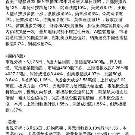
森美半導體跌23.66%並創2020年以來最大單日跌幅，西部數據跌
超13%，希捷科技跌超12%，閃迪跌超10%， 美光跌6.7%。美股
大型科技股多數上漲，微軟漲逾5%，蘋果漲逾3%，亞馬遜漲逾
2%，臉書漲逾1%，特斯拉漲逾1%，英偉達跌逾1%，穀歌跌逾
1%。當前通脹受關稅、能源和AI投資推動，多位美聯儲官員暗示年
內仍將加息一次，疊加地緣局勢不確定性升溫、AI監管趨嚴，市場
對通脹重演的擔憂加劇，壓制美股風險偏好。納斯達克中國金龍指
數漲0.7%，網易漲超7%。
<國內A股>
市況分析：6月26日，A股大幅回調，滬指退守4000點，算力硬
體、電池產業鏈領跌，市場逾4600股下跌。上證指數收跌2.26%報
4027.26點，深證成指跌3.44%，創業板指跌4.07%，北證50跌
0.84%，科創50跌1.65%。A股全天成交3.58萬億，上日成交3.62
萬億。板塊方面，CPO、光纖等算力硬體股大幅走低，電池概念股
持續走弱，鋰礦方向領跌，有機矽概念逆勢拉升，商業航太概念股
活躍，豬肉股全線拉升，光刻機概念股表現積極，光學概念股大
漲。本周，上證指數累計跌1.55%，深證成指跌1.55%，創業板指
跌1.37%。
<美元>
市況分析：6月26日，紐約尾盤，美元指數跌0.10%報101.36，本
周漲0.6%。非美貨幣多數下跌，歐元兌美元漲0.13%報1.1385，英