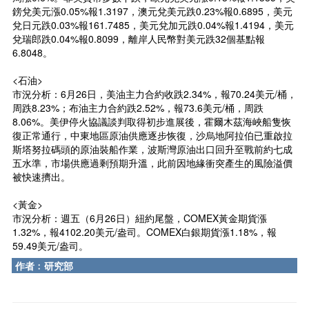
鎊兌美元漲0.05%報1.3197，澳元兌美元跌0.23%報0.6895，美元
兌日元跌0.03%報161.7485，美元兌加元跌0.04%報1.4194，美元
兌瑞郎跌0.04%報0.8099，離岸人民幣對美元跌32個基點報
6.8048。
<石油>
市況分析：6月26日，美油主力合約收跌2.34%，報70.24美元/桶，
周跌8.23%；布油主力合約跌2.52%，報73.6美元/桶，周跌
8.06%。美伊停火協議談判取得初步進展後，霍爾木茲海峽船隻恢
復正常通行，中東地區原油供應逐步恢復，沙烏地阿拉伯已重啟拉
斯塔努拉碼頭的原油裝船作業，波斯灣原油出口回升至戰前約七成
五水準，市場供應過剩預期升溫，此前因地緣衝突產生的風險溢價
被快速擠出。
<黃金>
市況分析：週五（6月26日）紐約尾盤，COMEX黃金期貨漲
1.32%，報4102.20美元/盎司。COMEX白銀期貨漲1.18%，報
59.49美元/盎司。
作者﹕研究部