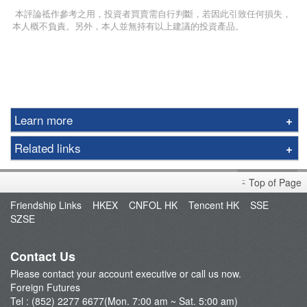
本評論祗作參考之用，投資者買賣需自行判斷，若因此引致任何損失，
本人概不負責。另外，本人並無持有以上建議的投資產品。
Learn more
Futures
Related links
Options
Foreign Futures Handbook
Gold
Top of Page
Market Brief
LME
Friendship Links
HKEX
CNFOL HK
Tencent HK
SSE
FAQ
SZSE
FTSE China A50 Index
Open an Account
Taiwan Stock Index
Fund Management
Contact Us
Index Futures
Please contact your account executive or call us now.
Currency Futures
Foreign Futures
Our Service
Tel : (852) 2277 6677(Mon. 7:00 am ~ Sat. 5:00 am)