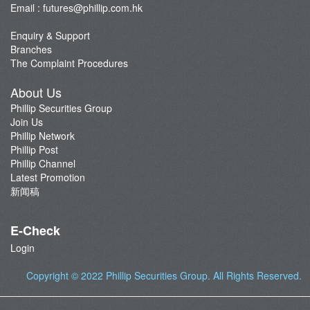
Email :
futures@phillip.com.hk
Trading Platform
Important Notes
Enquiry & Support
Branches
Foreign Futures Promotions
The Complaint Procedures
CME News
About Us
Futures API
Phillip Securities Group
Join Us
Phillip Network
Phillip Post
Phillip Channel
Latest Promotion
新闻稿
E-Check
Login
Copyright © 2022
Phillip Securities Group
. All Rights Reserved.