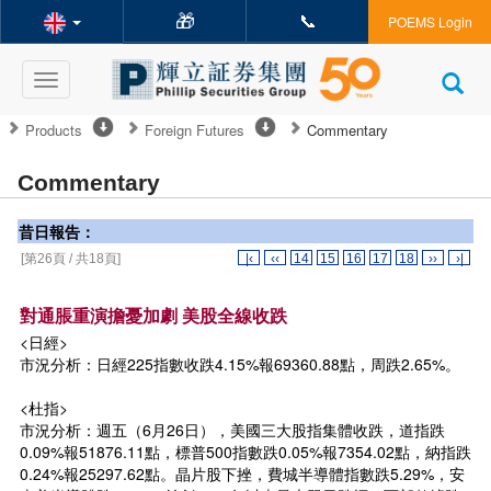
🎁
📞
POEMS Login
Toggle
navigation
Products
Foreign Futures
Commentary
Commentary
昔日報告：
[第26頁 / 共18頁]
|‹
‹‹
14
15
16
17
18
››
›|
對通脹重演擔憂加劇 美股全線收跌
<日經>
市況分析：日經225指數收跌4.15%報69360.88點，周跌2.65%。
<杜指>
市況分析：週五（6月26日），美國三大股指集體收跌，道指跌
0.09%報51876.11點，標普500指數跌0.05%報7354.02點，納指跌
0.24%報25297.62點。晶片股下挫，費城半導體指數跌5.29%，安