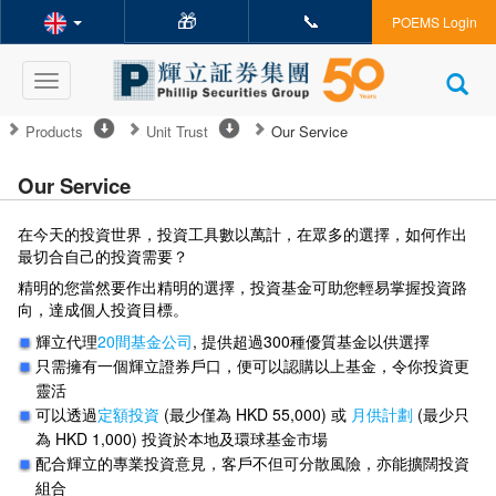
🎁
📞
POEMS Login
Toggle
navigation
Products
Unit Trust
Our Service
Our Service
在今天的投資世界，投資工具數以萬計，在眾多的選擇，如何作出
最切合自己的投資需要？
精明的您當然要作出精明的選擇，投資基金可助您輕易掌握投資路
向，達成個人投資目標。
輝立代理
20間基金公司
, 提供超過300種優質基金以供選擇
只需擁有一個輝立證券戶口，便可以認購以上基金，令你投資更
靈活
可以透過
定額投資
(最少僅為 HKD 55,000) 或
月供計劃
(最少只
為 HKD 1,000) 投資於本地及環球基金市場
配合輝立的專業投資意見，客戶不但可分散風險，亦能擴闊投資
組合