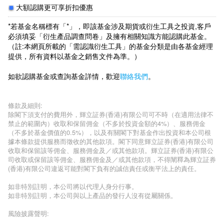
大額認購更可享折扣優惠
*若基金名稱標有「*」，即該基金涉及期貨或衍生工具之投資,客戶
必須填妥「衍生產品調查問卷」及擁有相關知識方能認購此基金。
（註:本網頁所載的「需認識衍生工具」的基金分類是由各基金經理
提供，所有資料以基金之銷售文件為準。）
如欲認購基金或查詢基金詳情，歡迎
聯絡我們
。
條款及細則:
除閣下須支付的費用外，輝立証券(香港)有限公司可不時（在適用法律不
禁止的範圍內）收取和保留佣金（不多於投資金額的4%）、服務佣金
（不多於基金價值的0.5%），以及有關閣下對基金作出投資和本公司根
據本條款提供服務而徵收的其他款項。閣下同意輝立証券(香港)有限公司
收取和保留該等佣金、服務佣金及／或其他款項。輝立証券(香港)有限公
司收取或保留該等佣金、服務佣金及／或其他款項，不得闡釋為輝立証券
(香港)有限公司違返可能對閣下負有的誠信責任或衡平法上的責任。
如非特別註明，本公司將以代理人身分行事。
如非特別註明，本公司與以上產品的發行人沒有從屬關係。
風險披露聲明: