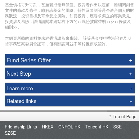
基金價格可升可跌，甚至變成毫無價值。投資者作出決定前，應細閱銷售
文件的條款及條件，瞭解該基金的風險、特性及限制等是否適合個人的財
務狀況、投資目標及可承受之風險。如要投資，應尋求獨立的專業意見。
投資涉及風險，詳情請閱本網站右下方的<<風險披露聲明>>及<<條款及
細則>>。
本網頁所載的資料並未經香港證監會審閱。 該等基金獲得香港證券及期
貨事務監察委員會認可，但有關認可並不等於推薦或認許。
Fund Series Offer
Next Step
Learn more
Subscription
Related links
Fund Houses
Fees & Charges
Commentary
Top of Page
FAQ
Monthly Investment Plan
Friendship Links
HKEX
CNFOL HK
Tencent HK
SSE
Unit Trust Video Tutorials
SZSE
fee