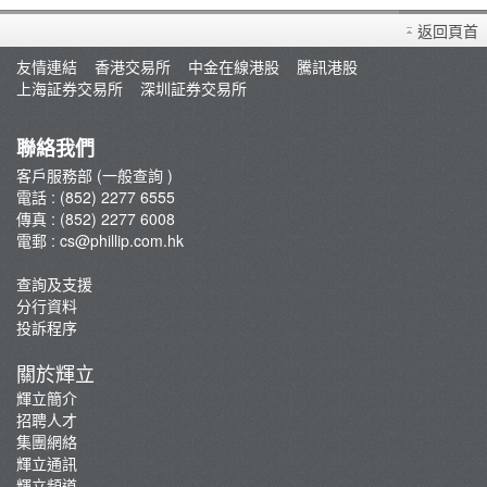
買賣衍生產品須知
返回頁首
開設戶口
友情連結
香港交易所
中金在線港股
騰訊港股
查詢及支援
上海証券交易所
深圳証券交易所
存款/提款/賬戶轉賬
轉入股票
聯絡我們
孖展及利率
客戶服務部 (一般查詢 )
電話 : (852) 2277 6555
佣金及收費資料
傳真 : (852) 2277 6008
表格下載
電郵 :
cs@phillip.com.hk
常見問題
查詢及支援
最新推廣及優惠
分行資料
重要通知
投訴程序
防騙及網絡安全資訊
關於輝立
輝立証券開戶優惠總覽
輝立簡介
招聘人才
集團網絡
輝立通訊
輝立頻道