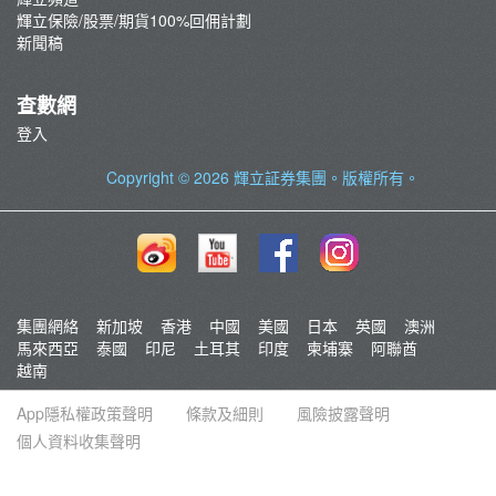
輝立保險/股票/期貨100%回佣計劃
新聞稿
查數網
登入
Copyright © 2026
輝立証券集團
。版權所有。
集團網絡
新加坡
香港
中國
美國
日本
英國
澳洲
馬來西亞
泰國
印尼
土耳其
印度
柬埔寨
阿聯酋
越南
App隱私權政策聲明
條款及細則
風險披露聲明
個人資料收集聲明