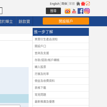
English
简体
繁體
開設賬戶
關於輝立
餘款寶
進一步了解
買賣衍生產品須知
開設戶口
查詢及支援
存款/提款/賬戶轉賬
轉入股票
孖展及利率
佣金及收費資料
表格下載
常見問題
最新推廣及優惠