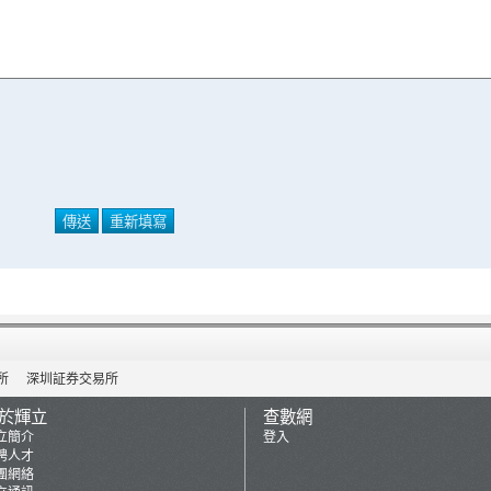
所
深圳証券交易所
於輝立
查數網
立簡介
登入
聘人才
團網絡