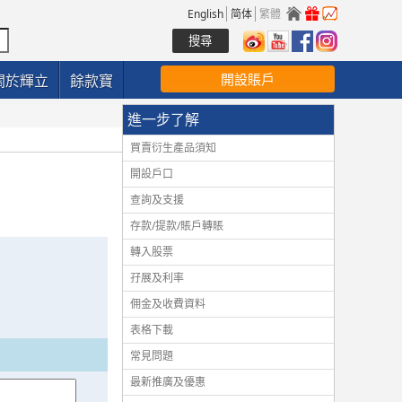
English
简体
繁體
開設賬戶
關於輝立
餘款寶
進一步了解
買賣衍生產品須知
開設戶口
查詢及支援
存款/提款/賬戶轉賬
轉入股票
孖展及利率
佣金及收費資料
表格下載
常見問題
最新推廣及優惠