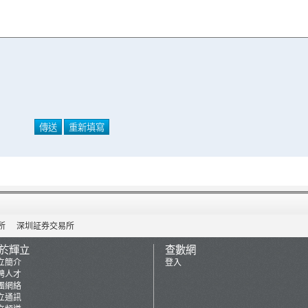
所
深圳証券交易所
於輝立
查數網
立簡介
登入
聘人才
團網絡
立通訊