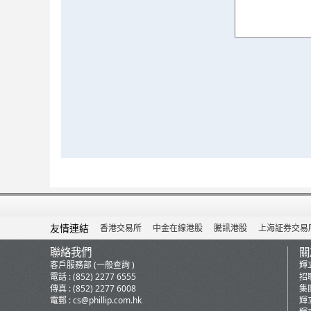
友情連結
香港交易所
中金在線港股
騰訊港股
上海証券交易
聯絡我們
關
客戶服務部 (一般查詢 )
輝
電話 : (852) 2277 6555
招
傳真 : (852) 2277 6008
集
電郵 :
cs@phillip.com.hk
輝