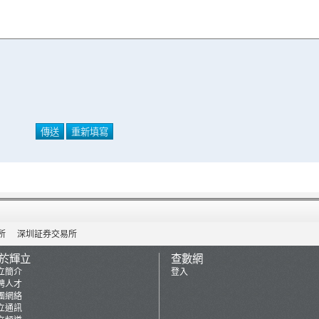
所
深圳証券交易所
於輝立
查數網
立簡介
登入
聘人才
團網絡
立通訊