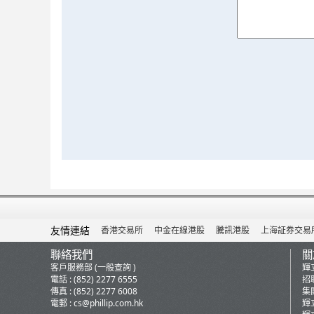
友情連結
香港交易所
中金在線港股
騰訊港股
上海証券交易
聯絡我們
關
客戶服務部 (一般查詢 )
輝
電話 : (852) 2277 6555
招
傳真 : (852) 2277 6008
集
電郵 :
cs@phillip.com.hk
輝