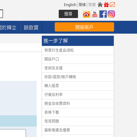
English
简体
繁體
開設賬戶
關於輝立
餘款寶
進一步了解
買賣衍生產品須知
開設戶口
查詢及支援
存款/提款/賬戶轉賬
轉入股票
孖展及利率
佣金及收費資料
表格下載
常見問題
最新推廣及優惠