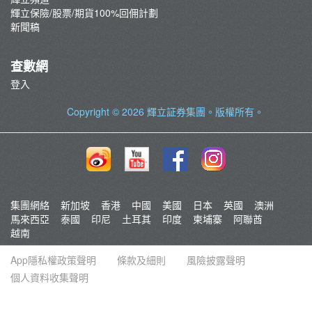
輝立保險/股票/期貨100%回佣計劃
新聞稿
查數網
登入
Copyright © 2026
輝立証券集團
。版權所有。
集團網絡
新加坡
香港
中國
美國
日本
英國
澳洲
馬來西亞
泰國
印尼
土耳其
印度
柬埔寨
阿聯酋
越南
App隱私權政策聲明
條款及細則
風險披露聲明
個人資料收集聲明