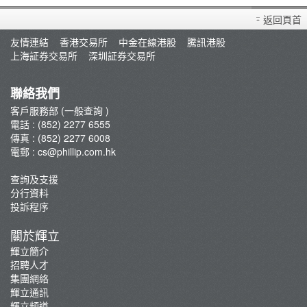
買賣衍生產品須知
返回頁首
開設戶口
友情連結
香港交易所
中金在線港股
騰訊港股
查詢及支援
上海証券交易所
深圳証券交易所
存款/提款/賬戶轉賬
轉入股票
聯絡我們
孖展及利率
客戶服務部 (一般查詢 )
電話 : (852) 2277 6555
佣金及收費資料
傳真 : (852) 2277 6008
表格下載
電郵 :
cs@phillip.com.hk
常見問題
查詢及支援
最新推廣及優惠
分行資料
重要通知
投訴程序
防騙及網絡安全資訊
關於輝立
輝立証券開戶優惠總覽
輝立簡介
招聘人才
集團網絡
輝立通訊
輝立頻道