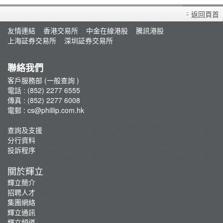
買賣衍生產品須知
返回頁首
開設戶口
友情連結
香港交易所
中金在線港股
騰訊港股
查詢及支援
上海証券交易所
深圳証券交易所
存款/提款/賬戶轉賬
轉入股票
聯絡我們
孖展及利率
客戶服務部 (一般查詢 )
電話 : (852) 2277 6555
佣金及收費資料
傳真 : (852) 2277 6008
表格下載
電郵 :
cs@phillip.com.hk
常見問題
查詢及支援
最新推廣及優惠
分行資料
重要通知
投訴程序
防騙及網絡安全資訊
關於輝立
輝立証券開戶優惠總覽
輝立簡介
招聘人才
集團網絡
輝立通訊
輝立頻道