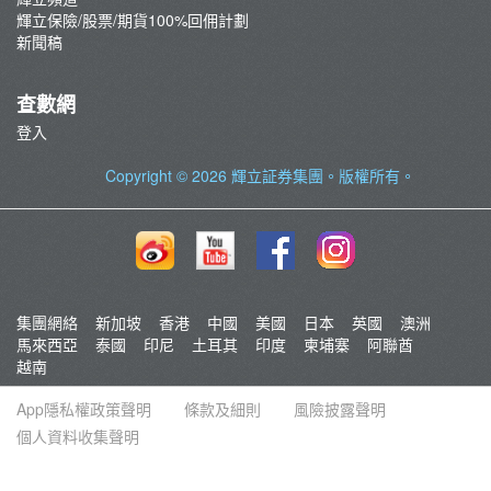
輝立保險/股票/期貨100%回佣計劃
新聞稿
查數網
登入
Copyright © 2026
輝立証券集團
。版權所有。
集團網絡
新加坡
香港
中國
美國
日本
英國
澳洲
馬來西亞
泰國
印尼
土耳其
印度
柬埔寨
阿聯酋
越南
App隱私權政策聲明
條款及細則
風險披露聲明
個人資料收集聲明