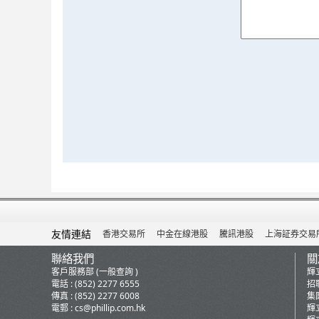
友情連結
香港交易所
中金在線港股
騰訊港股
上海証券交易
聯絡我們
關
客戶服務部 (一般查詢 )
輝
電話 : (852) 2277 6555
招
傳真 : (852) 2277 6008
集
電郵 :
cs@phillip.com.hk
輝