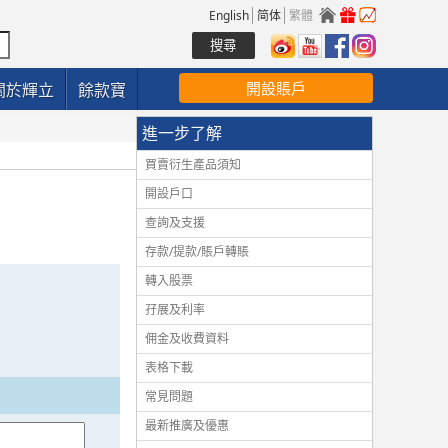
English
简体
繁體
開設賬戶
關於輝立
餘款寶
進一步了解
買賣衍生產品須知
開設戶口
查詢及支援
存款/提款/賬戶轉賬
轉入股票
孖展及利率
佣金及收費資料
表格下載
常見問題
最新推廣及優惠