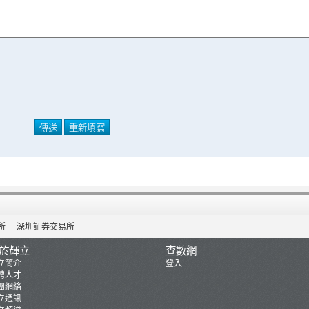
所
深圳証券交易所
於輝立
查數網
立簡介
登入
聘人才
團網絡
立通訊