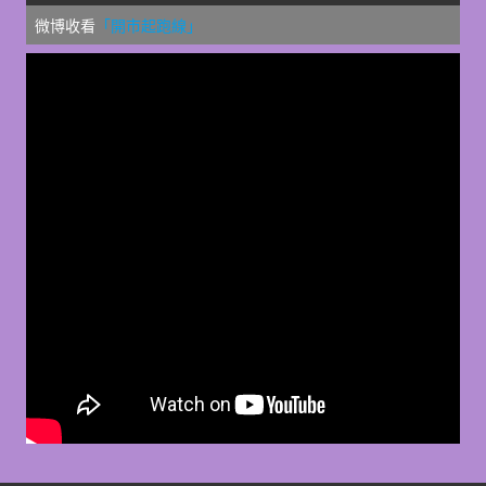
微博收看
「開市起跑線」