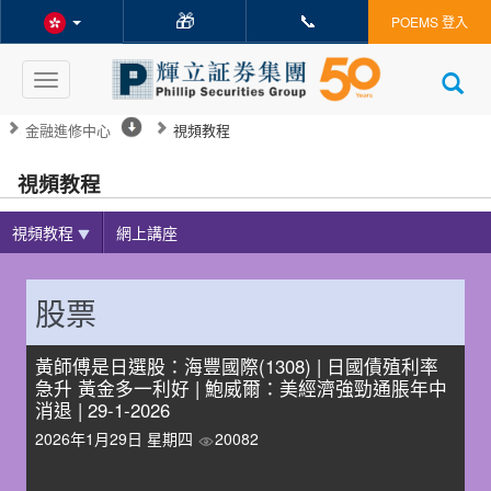
🎁
📞
POEMS 登入
Toggle
navigation
金融進修中心
視頻教程
視頻教程
視頻教程
網上講座
股票
黃師傅是日選股：海豐國際(1308) | 日國債殖利率
急升 黃金多一利好 | 鮑威爾：美經濟強勁通脹年中
消退 | 29-1-2026
2026年1月29日 星期四
20082