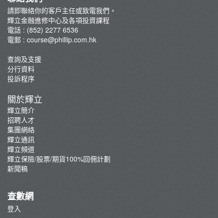
郭樹鈿博士股票期權策略班
請即聯絡你的客戶主任或致電我們。
輝立金融進修中心及各項投資課程
George Au期權實戰技巧分享班
電話 : (852) 2277 6536
咖啡拉花工作坊
電郵 :
course@phillip.com.hk
查詢及支援
分行資料
投訴程序
關於輝立
輝立簡介
招聘人才
集團網絡
輝立通訊
輝立頻道
輝立保險/股票/期貨100%回佣計劃
新聞稿
查數網
登入