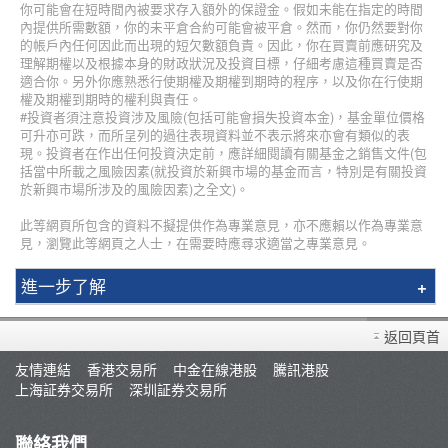
你可能會在短時間內被要求存入額外的保證金。假如未能在指定的時間
內提供所需數額，你的未平倉合約可能會被平倉。然而，你仍然要對你
的帳戶內任何因此而出現的短欠數額負責。因此，你在買賣前應研究及
理解期權以及根據本身的財政狀況及投資目標，仔細考慮這種買賣是否
適合你。另外你應熟悉行使期權及期權到期時的程序，以及你在行使期
權及期權到期時的權利與責任。
#投資者須注意投資涉及風險(包括可能會損失投資本金)，基金單位價格
可升亦可跌，而所呈列的過往表現資料並不表示將來亦會有類似的表
現。投資者在作出任何投資決定前，應詳細閱讀有關基金之銷售文件(包
括當中所載之風險因素(就投資於新興市場的基金而言，特別是有關投資
於新興市場所涉及的風險因素)之全文)。
此等網頁所包含的資料不擬提供作為專業意見，亦不應賴以作為專業意
見，瀏覽此等網頁之人士，在需要時應尋求適當之專業意見。
進一步了解
簡介
返回頁首
輝立課程
友情連結
香港交易所
中金在線港股
騰訊港股
講師
上海証券交易所
深圳証券交易所
最新推廣
條款及細則
聯絡我們