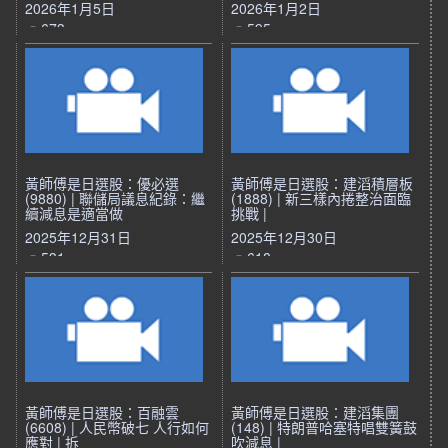
2026年1月5日
2026年1月2日
673
595
黃師傅是日選股：優必選
黃師傅是日選股：建滔積層板
(9880) | 聯儲局議息紀錄：繼
(1888) | 新三樣內捲整治面臨
續減息是適當做
挑戰 |
2025年12月31日
2025年12月30日
531
618
黃師傅是日選股：百融雲
黃師傅是日選股：建滔集團
(6608) | 人民幣破七 人行如何
(148) | 特朗普哈塞特唱雙簧鼓
應對 | 拆
吹減息 |