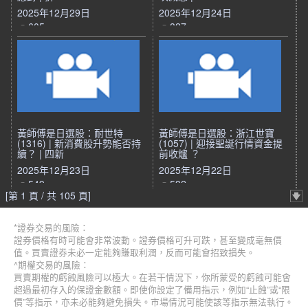
2025年12月29日
2025年12月24日
605
827
黃師傅是日選股：耐世特
黃師傅是日選股：浙江世寶
(1316) | 新消費股升勢能否持
(1057) | 迎接聖誕行情資金提
續？ | 四新
前收爐 ？
2025年12月23日
2025年12月22日
549
532
[第 1 頁 / 共 105 頁]
*證券交易的風險：
證券價格有時可能會非常波動。證券價格可升可跌，甚至變成毫無價
值。買賣證券未必一定能夠賺取利潤，反而可能會招致損失。
^期權交易的風險：
買賣期權的虧蝕風險可以極大。在若干情況下，你所蒙受的虧蝕可能會
超過最初存入的保證金數額。即使你設定了備用指示，例如“止蝕”或“限
價”等指示，亦未必能夠避免損失。市場情況可能使該等指示無法執行。