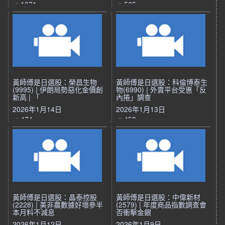
1071
565
黃師傅是日選股：榮昌生物
黃師傅是日選股：科倫博泰生
(9995) | 伊朗局勢惡化金價創
物(6990) | 外賣平台受惠「反
新高 | 「
內捲」調查
2026年1月14日
2026年1月13日
474
453
黃師傅是日選股：晶泰控股
黃師傅是日選股：中偉新材
(2228) | 美非農數據好壞參半
(2579) | 年度商品指數調查會
本月料不減息
否衝擊金銀
2026年1月12日
2026年1月9日