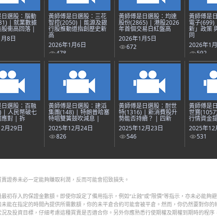
是日選股：腦動
黃師傅是日選股：三花
黃師傅是日選股：均達
黃師傅是
81) | 就業數據
智控(2050) | 能源及銀
股份(2865) | 港股2026
電子(699)
股衝高回落 |
行股推動道指創歷史新
年首個交易日紅盤高
新」政策 
高
同
1月8日
2026年1月5日
2026年1月6日
2026年1
672
478
592
是日選股：百融
黃師傅是日選股：建滔
黃師傅是日選股：耐世
黃師傅是
8) | 人民幣破七
集團(148) | 特朗普哈塞
特(1316) | 新消費股升
世寶(1057
應對 | 拆
特唱雙簧鼓吹減息 |
勢能否持續？ | 四新
行情資金提
12月29日
2025年12月24日
2025年12月23日
2025年1
826
546
531
買賣證券未必一定能夠賺取利潤，反而可能會招致損失。
最初存入的保證金數額。即使你設定了備用指示，例如“止蝕”或“限價”等指示，亦未必能夠
如未能在指定的時間內提供所需數額，你的未平倉合約可能會被平倉。然而，你仍然要對你的
狀況及投資目標，仔細考慮這種買賣是否適合你。另外你應熟悉行使期權及期權到期時的程序