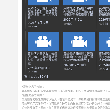
黃師傅是日選股：晶泰
黃師傅是日選股：中偉
黃師傅
控股(2228) | 美非農數
新材(2579) | 年度商品
極光(66
據好壞參半本月料不減
指數調查會否衝擊金銀
遜預期美
息
2026年1月9日
2026年
2026年1月12日
602
375
660
黃師傅是日選股：優必
黃師傅是日選股：建滔
黃師傅
選(9880) | 聯儲局議息
積層板(1888) | 新三樣
雲(660
紀錄：繼續減息是適當
內捲整治面臨挑戰 |
人行如何
做
2025年12月30日
2025年
2025年12月31日
612
604
529
[第 1 頁 / 共 36 頁]
*證券交易的風險：
證券價格有時可能會非常波動。證券價格可升可跌，甚至變成毫無價值。
^期權交易的風險：
買賣期權的虧蝕風險可以極大。在若干情況下，你所蒙受的虧蝕可能會超過
使該等指示無法執行。你可能會在短時間內被要求存入額外的保證金。假
短欠數額負責。因此，你在買賣前應研究及理解期權以及根據本身的財政