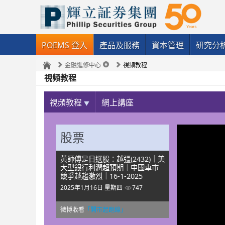
POEMS 登入
產品及服務
資本管理
研究分
金融進修中心
視頻教程
視頻教程
視頻教程
網上講座
股票
黃師傅是日選股：越彊(2432)｜美
大型銀行利潤超預期｜中國車市
競爭越趨激烈｜16-1-2025
2025年1月16日 星期四
747
微博收看
「開市起跑線」