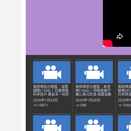
黃師傅是日選股：海豐
黃師傅是日選股：新意
黃師傅
國際(1308) | 日國債殖
網(1686) | 特朗普稱不
醫療(85
利率急升 黃金多一利好
擔心美元貶值 美匯指數
仍有降息
2026年1月29日
2026年1月28日
2026年
19871
588
1068