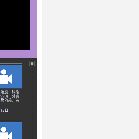
日選股：科倫
90) | 外賣
「反內捲」調
月13日