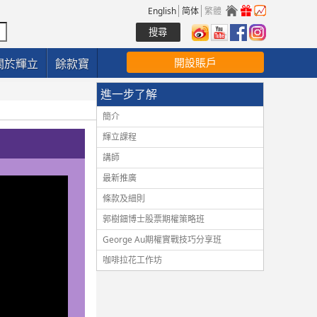
English
简体
繁體
開設賬戶
關於輝立
餘款寶
進一步了解
簡介
輝立課程
講師
最新推廣
條款及細則
郭樹鈿博士股票期權策略班
George Au期權實戰技巧分享班
咖啡拉花工作坊