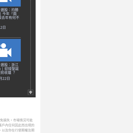
日選股：均勝
 | 今年「兩
與去年有何不
月2日
日選股：浙江
) | 迎接聖誕
前收爐 ？
2月22日
避免損失。市場情況可能
帳戶內任何因此而出現的
，以及你在行使期權及期