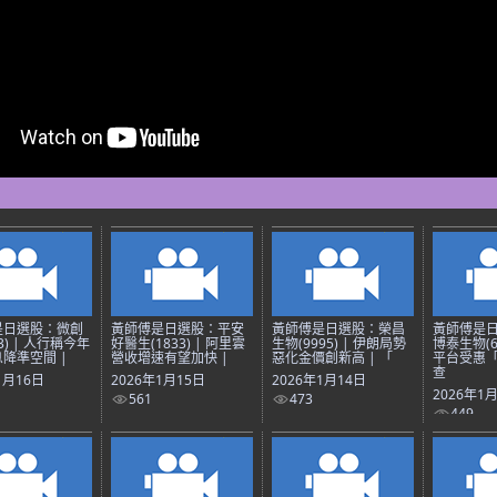
是日選股：微創
黃師傅是日選股：平安
黃師傅是日選股：榮昌
黃師傅是
3) | 人行稱今年
好醫生(1833) | 阿里雲
生物(9995) | 伊朗局勢
博泰生物(69
降準空間 |
營收增速有望加快 |
惡化金價創新高 | 「
平台受惠
查
1月16日
2026年1月15日
2026年1月14日
2026年1
561
473
449