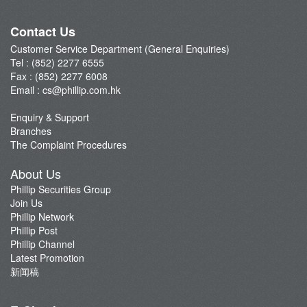
Phillip Network
Phillip Post
Contact Us
新闻稿
Customer Service Department (General Enquiries)
Tel : (852) 2277 6555
Fax : (852) 2277 6008
Email :
cs@phillip.com.hk
Enquiry & Support
Branches
The Complaint Procedures
About Us
Phillip Securities Group
Join Us
Phillip Network
Phillip Post
Phillip Channel
Latest Promotion
新闻稿