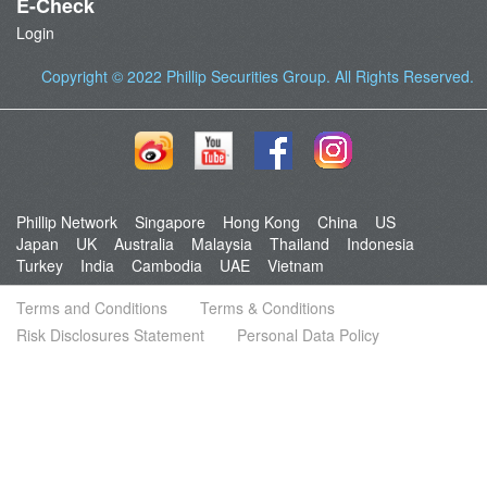
E-Check
Login
Copyright © 2022
Phillip Securities Group
. All Rights Reserved.
Phillip Network
Singapore
Hong Kong
China
US
Japan
UK
Australia
Malaysia
Thailand
Indonesia
Turkey
India
Cambodia
UAE
Vietnam
Terms and Conditions
Terms & Conditions
Risk Disclosures Statement
Personal Data Policy