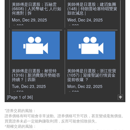
黃師傅是日選股：百融雲
黃師傅是日選股：建滔集團
(6608) | 人民幣破七 人行如
(148) | 特朗普哈塞特唱雙簧
何應對 | 拆
鼓吹減息 |
Mon, Dec 29, 2025
Wed, Dec 24, 2025
606
829
黃師傅是日選股：耐世特
黃師傅是日選股：浙江世寶
(1316) | 新消費股升勢能否
(1057) | 迎接聖誕行情資金
持續？ | 四新
提前收爐 ？
Tue, Dec 23, 2025
Mon, Dec 22, 2025
552
533
[Page 1 of 36]
*證券交易的風險：
證券價格有時可能會非常波動。證券價格可升可跌，甚至變成毫無價值。
買賣證券未必一定能夠賺取利潤，反而可能會招致損失。
^期權交易的風險：