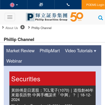
🎁
📞
POEMS Login
Toggle
navigation
About Us
Phillip Channel
Phillip Channel
Market Review
PhillipMart
Video Tutorials
Webinar
Securities
黃師傅是日選股：TCL電子(1070)｜道指創46年
來最長跌勢 中興手機謀求「中興」？｜18-12-
2024