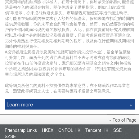
買賣期權的虧蝕風險可以極大。在若干情況下，你所蒙受的虧蝕可能會超
過最初存入的保證金數額。即使你設定了備用指示，例如“止蝕”或“限
價”等指示，亦未必能夠避免損失。市場情況可能使該等指示無法執行。
你可能會在短時間內被要求存入額外的保證金。假如未能在指定的時間內
提供所需數額，你的未平倉合約可能會被平倉。然而，你仍然要對你的帳
戶內任何因此而出現的短欠數額負責。因此，你在買賣前應研究及理解期
權以及根據本身的財政狀況及投資目標，仔細考慮這種買賣是否適合你。
另外你應熟悉行使期權及期權到期時的程序，以及你在行使期權及期權到
期時的權利與責任。
#投資者須注意投資涉及風險(包括可能會損失投資本金)，基金單位價格
可升亦可跌，而所呈列的過往表現資料並不表示將來亦會有類似的表現。
投資者在作出任何投資決定前，應詳細閱讀有關基金之銷售文件(包括當
中所載之風險因素(就投資於新興市場的基金而言，特別是有關投資於新
興市場所涉及的風險因素)之全文)。
此等網頁所包含的資料不擬提供作為專業意見，亦不應賴以作為專業意
見，瀏覽此等網頁之人士，在需要時應尋求適當之專業意見。
Learn more
Phillip Securities Group
Top of Page
Branches
Friendship Links
HKEX
CNFOL HK
Tencent HK
SSE
Join Us
SZSE