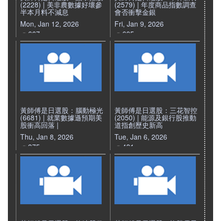
(2228) | 美非農數據好壞參
(2579) | 年度商品指數調查
半本月料不減息
會否衝擊金銀
Mon, Jan 12, 2026
Fri, Jan 9, 2026
667
605
黃師傅是日選股：腦動極光
黃師傅是日選股：三花智控
(6681) | 就業數據遜預期美
(2050) | 能源及銀行股推動
股衝高回落 |
道指創歷史新高
Thu, Jan 8, 2026
Tue, Jan 6, 2026
375
481