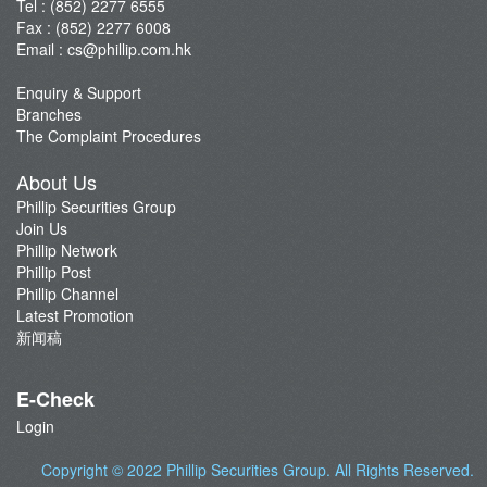
Tel : (852) 2277 6555
Fax : (852) 2277 6008
Email :
cs@phillip.com.hk
Enquiry & Support
Branches
The Complaint Procedures
About Us
Phillip Securities Group
Join Us
Phillip Network
Phillip Post
Phillip Channel
Latest Promotion
新闻稿
E-Check
Login
Copyright © 2022
Phillip Securities Group
. All Rights Reserved.