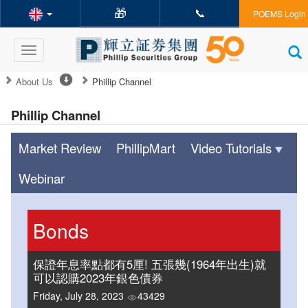
🎁
📞
POEMS Login
Toggle
navigation
About Us
Phillip Channel
Phillip Channel
Market Review
PhillipMart
Video Tutorials
Webinar
Bonds
保證年息率點都有5厘! 五張幾(1964年出生)就
可以認購2023年銀色債券
Friday, July 28, 2023
43429