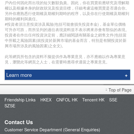
戶內任何因此而出現的短欠數額負責。因此，你在買賣前應研究及理解期
權以及根據本身的財政狀況及投資目標，仔細考慮這種買賣是否適合你。
另外你應熟悉行使期權及期權到期時的程序，以及你在行使期權及期權到
期時的權利與責任。
#投資者須注意投資涉及風險(包括可能會損失投資本金)，基金單位價格
可升亦可跌，而所呈列的過往表現資料並不表示將來亦會有類似的表現。
投資者在作出任何投資決定前，應詳細閱讀有關基金之銷售文件(包括當
中所載之風險因素(就投資於新興市場的基金而言，特別是有關投資於新
興市場所涉及的風險因素)之全文)。
此等網頁所包含的資料不擬提供作為專業意見，亦不應賴以作為專業意
見，瀏覽此等網頁之人士，在需要時應尋求適當之專業意見。
Learn more
Phillip Securities Group
Top of Page
Branches
Friendship Links
HKEX
CNFOL HK
Tencent HK
SSE
Join Us
SZSE
Phillip Network
Phillip Post
Contact Us
新闻稿
Customer Service Department (General Enquiries)