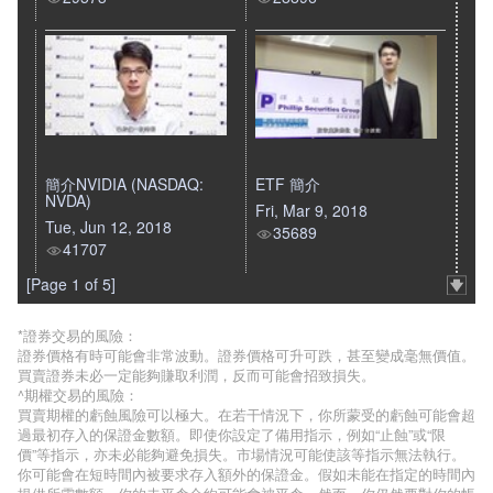
簡介NVIDIA (NASDAQ:
ETF 簡介
NVDA)
Fri, Mar 9, 2018
Tue, Jun 12, 2018
35689
41707
[Page 1 of 5]
*證券交易的風險：
證券價格有時可能會非常波動。證券價格可升可跌，甚至變成毫無價值。
買賣證券未必一定能夠賺取利潤，反而可能會招致損失。
^期權交易的風險：
買賣期權的虧蝕風險可以極大。在若干情況下，你所蒙受的虧蝕可能會超
過最初存入的保證金數額。即使你設定了備用指示，例如“止蝕”或“限
價”等指示，亦未必能夠避免損失。市場情況可能使該等指示無法執行。
你可能會在短時間內被要求存入額外的保證金。假如未能在指定的時間內