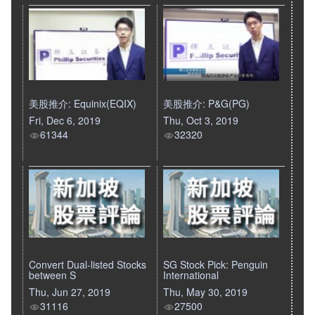
美股推介: Equinix(EQIX)
美股推介: P&G(PG)
Fri, Dec 6, 2019
Thu, Oct 3, 2019
61344
32320
Convert Dual-listed Stocks
SG Stock Pick: Penguin
between S
International
Thu, Jun 27, 2019
Thu, May 30, 2019
31116
27500