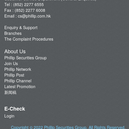
Tel : (852) 2277 6555
Fax : (852) 2277 6008
Email :
cs@phillip.com.hk
Enquiry & Support
Branches
The Complaint Procedures
About Us
Phillip Securities Group
Join Us
Phillip Network
Phillip Post
Phillip Channel
Latest Promotion
新闻稿
E-Check
Login
Copyright © 2022
Phillip Securities Group
. All Rights Reserved.