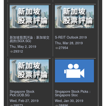
新加坡股票評論：新加坡交
S-REIT Outlook 2019
易所(SGX.SG)
Thu, Mar 28, 2019
Thu, May 2, 2019
27954
29312
Singapore Stock
Singapore Stock Picks：
Pick:UOB.SG
Singapore Stoc
Wed, Feb 27, 2019
Wed, Jan 30, 2019
29573
28896