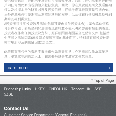
提供所需數額，你的未平倉合約可能會被平倉。然而，你仍然要對你的帳
戶內任何因此而出現的短欠數額負責。因此，你在買賣前應研究及理解期
權以及根據本身的財政狀況及投資目標，仔細考慮這種買賣是否適合你。
另外你應熟悉行使期權及期權到期時的程序，以及你在行使期權及期權到
期時的權利與責任。
#投資者須注意投資涉及風險(包括可能會損失投資本金)，基金單位價格
可升亦可跌，而所呈列的過往表現資料並不表示將來亦會有類似的表現。
投資者在作出任何投資決定前，應詳細閱讀有關基金之銷售文件(包括當
中所載之風險因素(就投資於新興市場的基金而言，特別是有關投資於新
興市場所涉及的風險因素)之全文)。
此等網頁所包含的資料不擬提供作為專業意見，亦不應賴以作為專業意
見，瀏覽此等網頁之人士，在需要時應尋求適當之專業意見。
Learn more
Phillip Securities Group
Top of Page
Branches
Friendship Links
HKEX
CNFOL HK
Tencent HK
SSE
Join Us
SZSE
Phillip Network
Phillip Post
Contact Us
新闻稿
Customer Service Department (General Enquiries)