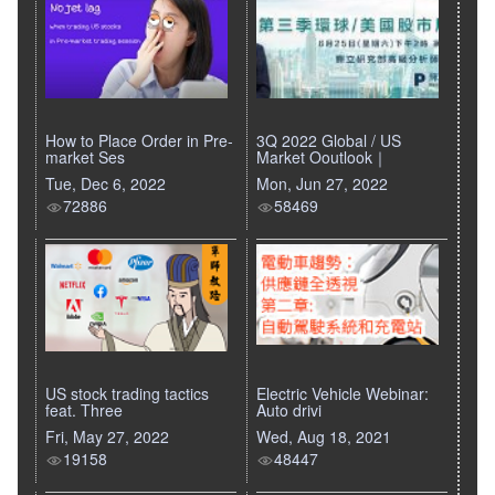
How to Place Order in Pre-
3Q 2022 Global / US
market Ses
Market Ooutlook｜
Tue, Dec 6, 2022
Mon, Jun 27, 2022
72886
58469
US stock trading tactics
Electric Vehicle Webinar:
feat. Three
Auto drivi
Fri, May 27, 2022
Wed, Aug 18, 2021
19158
48447