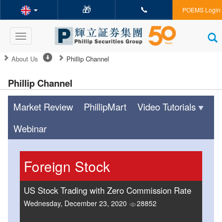
🎁
📞
POEMS Login
Toggle
navigation
About Us
Phillip Channel
Phillip Channel
Market Review
PhillipMart
Video Tutorials
Webinar
Foreign Stock
US Stock Trading with Zero Commission Rate
Wednesday, December 23, 2020
28852