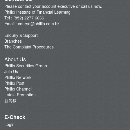
Please contact your account executive or call us now.
Phillip Institute of Financial Learning
Tel : (852) 2277 6666
Email :
course@phillip.com.hk
Enquiry & Support
Branches
The Complaint Procedures
About Us
Phillip Securities Group
Join Us
Phillip Network
Phillip Post
Phillip Channel
Latest Promotion
新闻稿
E-Check
Login