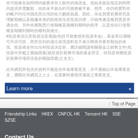
你可能會在短時間內被要求存入額外的保證金。假如未能在指定的時間
內提供所需數額，你的未平倉合約可能會被平倉。然而，你仍然要對你
的帳戶內任何因此而出現的短欠數額負責。因此，你在買賣前應研究及
理解期權以及根據本身的財政狀況及投資目標，仔細考慮這種買賣是否
適合你。另外你應熟悉行使期權及期權到期時的程序，以及你在行使期
權及期權到期時的權利與責任。
#投資者須注意投資涉及風險(包括可能會損失投資本金)，基金單位價格
可升亦可跌，而所呈列的過往表現資料並不表示將來亦會有類似的表
現。投資者在作出任何投資決定前，應詳細閱讀有關基金之銷售文件(包
括當中所載之風險因素(就投資於新興市場的基金而言，特別是有關投資
於新興市場所涉及的風險因素)之全文)。
此等網頁所包含的資料不擬提供作為專業意見，亦不應賴以作為專業意
見，瀏覽此等網頁之人士，在需要時應尋求適當之專業意見。
Learn more
Education Center
Top of Page
Course & Seminar
Friendship Links
HKEX
CNFOL HK
Tencent HK
SSE
Speaker
SZSE
Terms and Conditions
Contact Us