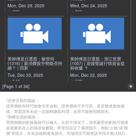
Mon, Dec 29, 2025
Wed, Dec 24, 2025
605
826
黃師傅是日選股：耐世特
黃師傅是日選股：浙江世寶
(1316) | 新消費股升勢能否持
(1057) | 迎接聖誕行情資金提
續？ | 四新
前收爐 ？
Tue, Dec 23, 2025
Mon, Dec 22, 2025
547
532
[Page 1 of 36]
*證券交易的風險：
證券價格有時可能會非常波動。證券價格可升可跌，甚至變成毫無價
值。買賣證券未必一定能夠賺取利潤，反而可能會招致損失。
^期權交易的風險：
買賣期權的虧蝕風險可以極大。在若干情況下，你所蒙受的虧蝕可能會
超過最初存入的保證金數額。即使你設定了備用指示，例如“止蝕”或“限
價”等指示，亦未必能夠避免損失。市場情況可能使該等指示無法執行。