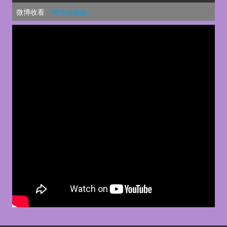
微博收看
「開市起跑線」