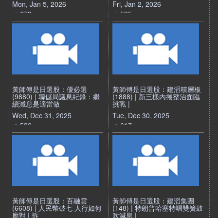
Mon, Jan 5, 2026
Fri, Jan 2, 2026
673
595
黃師傅是日選股：優必選
黃師傅是日選股：建滔積層板
(9880) | 聯儲局議息紀錄：繼
(1888) | 新三樣內捲整治面臨
續減息是適當做
挑戰 |
Wed, Dec 31, 2025
Tue, Dec 30, 2025
530
617
黃師傅是日選股：百融雲
黃師傅是日選股：建滔集團
(6608) | 人民幣破七 人行如何
(148) | 特朗普哈塞特唱雙簧鼓
應對 | 拆
吹減息 |