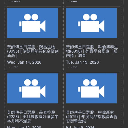
1071
563
黃師傅是日選股：榮昌生物
黃師傅是日選股：科倫博泰生
(9995) | 伊朗局勢惡化金價創
物(6990) | 外賣平台受惠「反
新高 | 「
內捲」調查
Wed, Jan 14, 2026
Tue, Jan 13, 2026
473
453
黃師傅是日選股：晶泰控股
黃師傅是日選股：中偉新材
(2228) | 美非農數據好壞參半
(2579) | 年度商品指數調查會
本月料不減息
否衝擊金銀
Mon, Jan 12, 2026
Fri, Jan 9, 2026