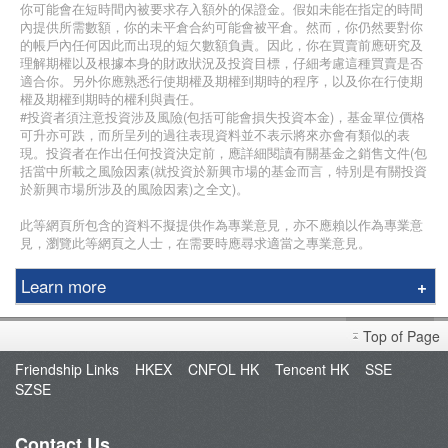
你可能會在短時間內被要求存入額外的保證金。假如未能在指定的時間
內提供所需數額，你的未平倉合約可能會被平倉。然而，你仍然要對你
的帳戶內任何因此而出現的短欠數額負責。因此，你在買賣前應研究及
理解期權以及根據本身的財政狀況及投資目標，仔細考慮這種買賣是否
適合你。另外你應熟悉行使期權及期權到期時的程序，以及你在行使期
權及期權到期時的權利與責任。
#投資者須注意投資涉及風險(包括可能會損失投資本金)，基金單位價格
可升亦可跌，而所呈列的過往表現資料並不表示將來亦會有類似的表
現。投資者在作出任何投資決定前，應詳細閱讀有關基金之銷售文件(包
括當中所載之風險因素(就投資於新興市場的基金而言，特別是有關投資
於新興市場所涉及的風險因素)之全文)。
此等網頁所包含的資料不擬提供作為專業意見，亦不應賴以作為專業意
見，瀏覽此等網頁之人士，在需要時應尋求適當之專業意見。
Learn more
Education Center
Top of Page
Course & Seminar
Friendship Links
HKEX
CNFOL HK
Tencent HK
SSE
Speaker
SZSE
Terms and Conditions
Contact Us