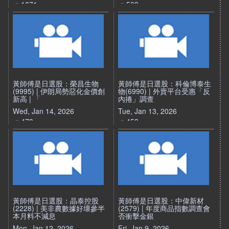
1071
563
黃師傅是日選股：榮昌生物
黃師傅是日選股：科倫博泰生
(9995) | 伊朗局勢惡化金價創
物(6990) | 外賣平台受惠「反
新高 | 「
內捲」調查
Wed, Jan 14, 2026
Tue, Jan 13, 2026
473
453
黃師傅是日選股：晶泰控股
黃師傅是日選股：中偉新材
(2228) | 美非農數據好壞參半
(2579) | 年度商品指數調查會
本月料不減息
否衝擊金銀
Mon, Jan 12, 2026
Fri, Jan 9, 2026