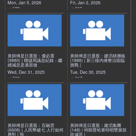
Mon, Jan 5, 2026
Fri, Jan 2, 2026
673
595
黃師傅是日選股：優必選
黃師傅是日選股：建滔積層板
(9880) | 聯儲局議息紀錄：繼
(1888) | 新三樣內捲整治面臨
續減息是適當做
挑戰 |
Wed, Dec 31, 2025
Tue, Dec 30, 2025
530
617
黃師傅是日選股：百融雲
黃師傅是日選股：建滔集團
(6608) | 人民幣破七 人行如何
(148) | 特朗普哈塞特唱雙簧鼓
應對 | 拆
吹減息 |