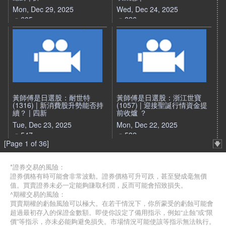
Mon, Dec 29, 2025
Wed, Dec 24, 2025
605
826
黃師傅是日選股：耐世特
黃師傅是日選股：浙江世寶
(1316) | 新消費股升勢能否持
(1057) | 迎接聖誕行情資金提
續？ | 四新
前收爐 ？
Tue, Dec 23, 2025
Mon, Dec 22, 2025
547
532
[Page 1 of 36]
*證券交易的風險：
證券價格有時可能會非常波動。證券價格可升可跌，甚至變成毫無價
值。買賣證券未必一定能夠賺取利潤，反而可能會招致損失。
^期權交易的風險：
買賣期權的虧蝕風險可以極大。在若干情況下，你所蒙受的虧蝕可能會
超過最初存入的保證金數額。即使你設定了備用指示，例如“止蝕”或“限
價”等指示，亦未必能夠避免損失。市場情況可能使該等指示無法執行。