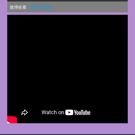
微博收看
「開市起跑線」