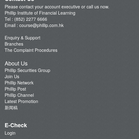
Please contact your account executive or call us now.
Phillip Institute of Financial Learning
Tel : (852) 2277 6666
Email :
course@phillip.com.hk
Enquiry & Support
Branches
The Complaint Procedures
About Us
Phillip Securities Group
Join Us
Phillip Network
Phillip Post
Phillip Channel
Latest Promotion
新闻稿
E-Check
Login