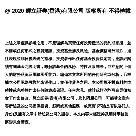
@ 2020 輝立証券(香港)有限公司 版權所有 不得轉載
上述文章僅供參考之用，不應理解為買賣任何投資產品的要約或招攬，並
不構成任何形式之投資建議。投資基金涉及風險。基金價格可升可跌，過
往表現並非日後表現的指標。投資者作出任何基金投資決定前，應詳細閱
讀有關基金之說明書，瞭解該基金的風險、特性及限制等，並注意閣下個
人的財務狀況及風險承受能力。編備本文章所用的任何研究或分析，乃根
據本公司認為可靠的來源作出，並僅作參考之用。本公司概不對資料的準
確性或完整性作出任何陳述或保證。任何意見、估計或預測均可在毋須知
會下作出修改。輝立証券(香港)有限公司，及其附屬公司，可能替文章內
容所述及的公司提供投資、顧問或其他服務，或買賣 (不論是否以委託人
身份)及擁有文章中所述及公司的證券。本文內容未經證券及期貨事務監
察委員會審查。