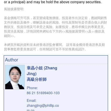
or a principal) and may be hold the above company securities.
風險披露聲明:
基金價格可升可跌，甚至變成毫無價值。投資者作出決定前，應細閱銷售
文件的條款及條件，瞭解該基金的風險、特性及限制等是否適合個人的財
務狀況、投資目標及可承受之風險。如要投資，應尋求獨立的專業意見。
投資涉及風險，詳情請閱本網站右下方的<<風險披露聲明>>及<<條款及
細則>>。
本網頁所載的資料並未經香港證監會審閱。 該等基金獲得香港證券及期
貨事務監察委員會認可，但有關認可並不等於推薦或認許。
Author
章晶小姐 (Zhang
Jing)
高級分析師
Phone:
86 21 51699400-103
Email:
zhangjing@phillip.co
m.cn