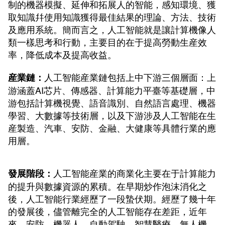
制的機器模擬、延伸和拓展人的智能，感知環境、獲
取知識幷使用知識獲得最佳結果的理論、方法、技術
及應用系統。簡而言之，人工智能就是讓計算機像人
類一樣思考和行動，主要目的在于提高勞動生産效
率，降低成本及提高收益。
人工智能産業鏈包括上中下游三個層面：上
産業鏈：
游涵蓋AI芯片、傳感器、計算能力平臺等基礎層，中
游包括計算機視覺、語音識別、自然語言處理、機器
學習、大數據等技術層，以及下游涉及人工智能在生
産製造、汽車、安防、金融、大健康等具體行業的應
用層。
人工智能産業的商業化主要在于計算能力
發展階段：
的提升與數據資源的累積。在早期炒作泡沫消化之
後，人工智能行業經歷了一段蟄伏期。經歷了幾十年
的發展後，儘管離完全的人工智能存在差距，近年
來，安防、機器人、自動駕駛、智慧醫療、無人機、