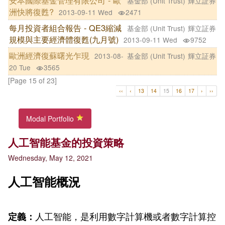
安本國際基金管理有限公司 - 歐
基金部 (Unit Trust)
輝立証券
洲快將復甦?
2013-09-11 Wed
2471
每月投資者組合報告 - QE3縮減
基金部 (Unit Trust)
輝立証券
規模與主要經濟體復甦(九月號)
2013-09-11 Wed
9752
歐洲經濟復蘇曙光乍現
2013-08-
基金部 (Unit Trust)
輝立証券
20 Tue
3565
[Page 15 of 23]
‹‹
‹
13
14
15
16
17
›
››
Modal Portfolio
人工智能基金的投資策略
Wednesday, May 12, 2021
人工智能概況
人工智能，是利用數字計算機或者數字計算控
定義：