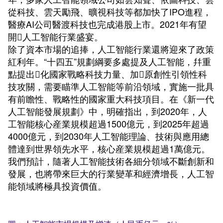
從科技、雲天勵飛、曠視科技等都加快了IPO進程，
醫療AI公司醫渡科技也完成港股上市。2021年有望
開人工智能行業盛宴。
除了資本市場的追捧，人工智能行業還將迎來了政策
紅利年。“十四五”規劃綱要多處提及人工智能，幷重
點提出化國家戰略科技力量、加原創性引領性科
技攻關，需要瞄準人工智能等前沿領域，實施一批具
有前瞻性、戰略性的國家重大科技項目。在《新一代
人工智能發展規劃》中，明確指出，到2020年，人
工智能核心産業規模超過1500億元，到2025年超過
4000億元，到2030年人工智能理論、技術與應用總
體達到世界領先水平，核心産業規模超過1萬億元。
我們預計，隨著人工智能技術各細分領域不斷創新和
發展，也將帶來巨大的行業變革和經濟增長，人工智
能領域將極具投資價值。