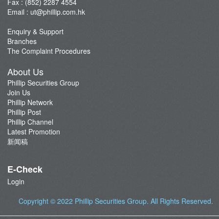
Fax : (852) 2287 4554
Email :
ut@phillip.com.hk
Enquiry & Support
Branches
The Complaint Procedures
About Us
Phillip Securities Group
Join Us
Phillip Network
Phillip Post
Phillip Channel
Latest Promotion
新闻稿
E-Check
Login
Copyright © 2022
Phillip Securities Group
. All Rights Reserved.