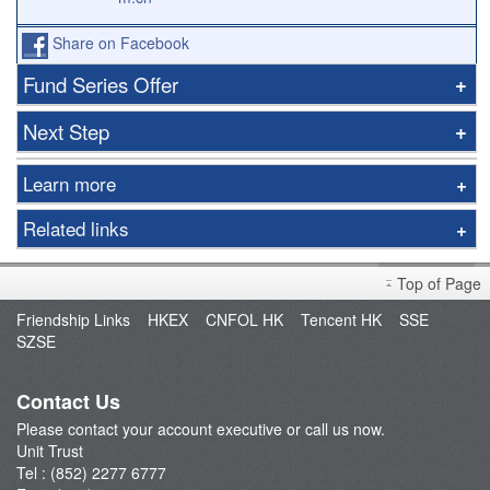
Share on Facebook
Fund Series Offer
Next Step
Learn more
Our Service
Related links
Subscription
Fees & Charges
Fund Houses
Top of Page
FAQ
Monthly Investment Plan
Friendship Links
HKEX
CNFOL HK
Tencent HK
SSE
Unit Trust Video Tutorials
SZSE
fee
Promotion
Contact Us
Please contact your account executive or call us now.
Unit Trust
Tel : (852) 2277 6777