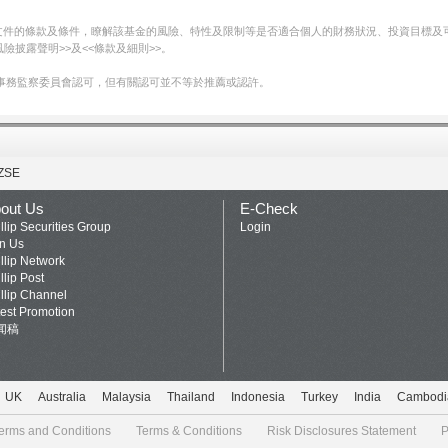
文件的條款及條件，瞭解該基金的風險、特性及限制等是否適合個人的財務狀況、投資目標及
披露聲明>>及<<條款及細則>>。
事務監察委員會認可，但有關認可並不等於推薦或認許。
ZSE
out Us
E-Check
llip Securities Group
Login
in Us
llip Network
llip Post
llip Channel
test Promotion
闻稿
UK
Australia
Malaysia
Thailand
Indonesia
Turkey
India
Cambodi
erms and Conditions
Terms & Conditions
Risk Disclosures Statement
P