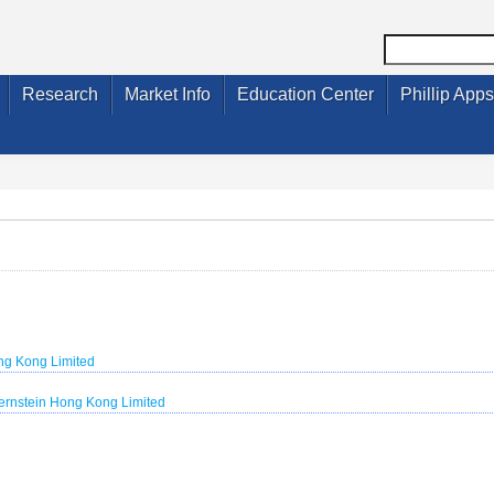
Research
Market Info
Education Center
Phillip Apps
ng Kong Limited
ernstein Hong Kong Limited