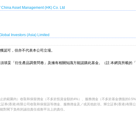
f China Asset Management (HK) Co. Ltd
Global Investors (Asia) Limited
獲認可，但亦不代表本公司立場。
必須填妥「衍生產品調查問卷」及擁有相關知識方能認購此基金。（註:本網頁所載的
止的範圍內）收取和保留佣金（不多於投資金額的4%）、服務佣金（不多於基金價值的0.5
証券(香港)有限公司收取和保留該等佣金、服務佣金及／或其他款項。輝立証券(香港)有限
可能對閣下負有的誠信責任或衡平法上的責任。