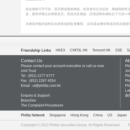
基金價格可升可跌，甚至變成毫無價值。投資者作出決定前，應細閱銷售
資，應尋求獨立的專業意見。投資涉及風險，詳情請閱本網站右下方的<<風險
本網頁所載的資料並未經香港證監會審閱。 該等基金獲得香港證券及期貨
Friendship Links
HKEX
CNFOL HK
Tencent HK
SSE
S
Contact Us
Ab
Please contact your account executive or call us now.
Phi
Unit Trust
Jo
Tel : (852) 2277 6777
Phi
Fax : (852) 2287 4554
Phi
Email :
ut@phillip.com.hk
Phi
La
Enquiry & Support
新
Branches
The Complaint Procedures
Phillip Network
Singapore
Hong Kong
China
US
Japan
Copyright © 2022
Phillip Securities Group
. All Rights Reserved.
T