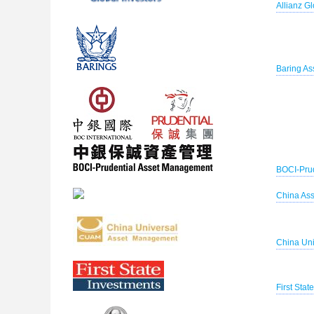
Allianz Gl
Baring As
BOCI-Prud
China As
China Un
First Sta