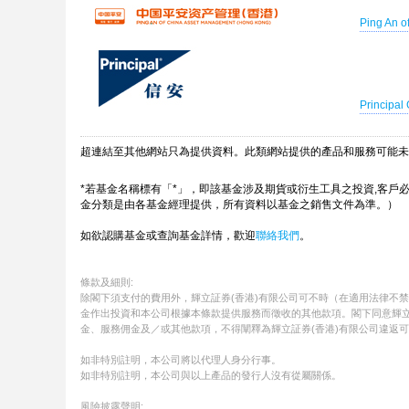
Ping An o
Principal 
超連結至其他網站只為提供資料。此類網站提供的產品和服務可能未
*若基金名稱標有「*」，即該基金涉及期貨或衍生工具之投資,客戶
金分類是由各基金經理提供，所有資料以基金之銷售文件為準。）
如欲認購基金或查詢基金詳情，歡迎
聯絡我們
。
條款及細則:
除閣下須支付的費用外，輝立証券(香港)有限公司可不時（在適用法律不禁
金作出投資和本公司根據本條款提供服務而徵收的其他款項。閣下同意輝立
金、服務佣金及／或其他款項，不得闡釋為輝立証券(香港)有限公司違返
如非特別註明，本公司將以代理人身分行事。
如非特別註明，本公司與以上產品的發行人沒有從屬關係。
風險披露聲明: