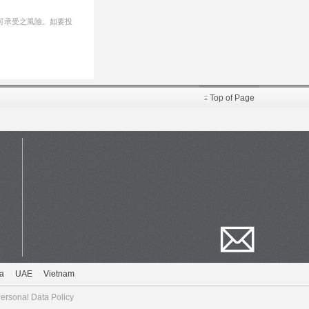
可承受之風險。如要投
Top of Page
a
UAE
Vietnam
ersonal Data Policy