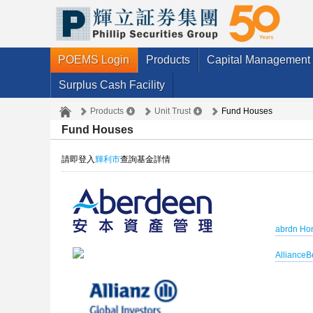
POEMS Login
Products
Capital Management
Surplus Cash Facility
Products
Unit Trust
Fund Houses
Fund Houses
請即登入
輝利市
查詢基金詳情
abrdn Ho
AllianceB