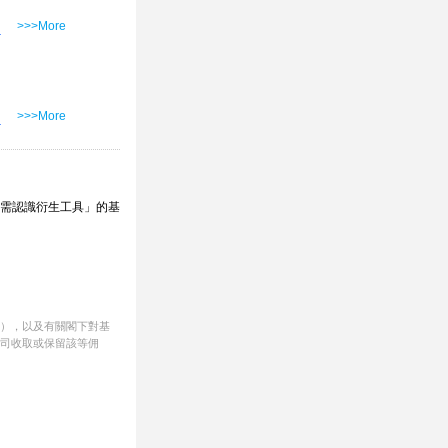
>>>More
>>>More
「需認識衍生工具」的基
%），以及有關閣下對基
公司收取或保留該等佣