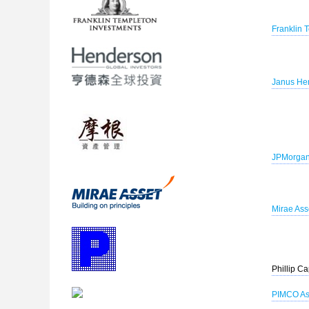
Franklin 
Janus Hen
JPMorgan 
Mirae Ass
Phillip C
PIMCO Asi