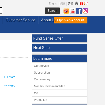
English
简体
繁體
Customer Service
About Us
Open An Account
Fund Series Offer
Next Step
Learn more
Our Service
Subscription
>>>More
Commentary
>>>More
Monthly Investment Plan
fee
Promotion