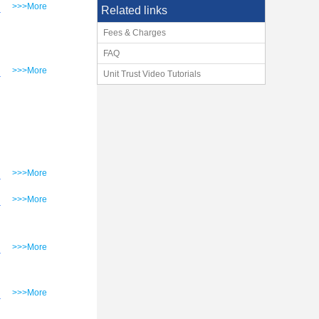
>>>More
Related links
Fees & Charges
FAQ
>>>More
Unit Trust Video Tutorials
>>>More
>>>More
>>>More
>>>More