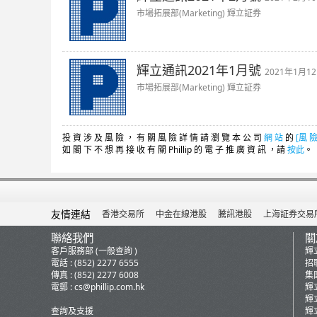
市場拓展部(Marketing) 輝立証券
輝立通訊2021年1月號
2021年1月1
市場拓展部(Marketing) 輝立証券
投 資 涉 及 風 險 ， 有 關 風 險 詳 情 請 瀏 覽 本 公 司
網 站
的
[風 險
如 閣 下 不 想 再 接 收 有 關 Phillip 的 電 子 推 廣 資 訊 ，請
按此
。
友情連結
香港交易所
中金在線港股
騰訊港股
上海証券交易
聯絡我們
關
客戶服務部 (一般查詢 )
輝
電話 : (852) 2277 6555
招
傳真 : (852) 2277 6008
集
電郵 :
cs@phillip.com.hk
輝
輝
查詢及支援
輝