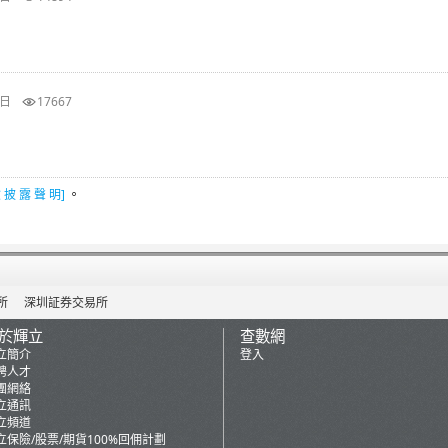
2日
17667
 披 露 聲 明]
。
所
深圳証券交易所
於輝立
查數網
立簡介
登入
聘人才
團網絡
立通訊
立頻道
立保險/股票/期貨100%回佣計劃