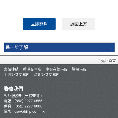
立即開戶
返回上方
進一步了解
買賣衍生產品須知
返回頁首
開設戶口
友情連結
香港交易所
中金在線港股
騰訊港股
查詢及支援
上海証券交易所
深圳証券交易所
存款/提款/賬戶轉賬
轉入股票
聯絡我們
孖展及利率
客戶服務部 (一般查詢 )
電話 : (852) 2277 6555
佣金及收費資料
傳真 : (852) 2277 6008
表格下載
電郵 :
cs@phillip.com.hk
常見問題