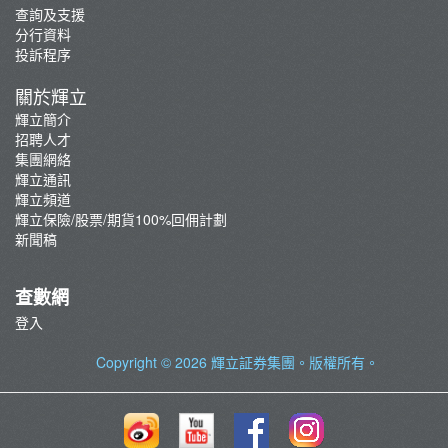
查詢及支援
聯絡我們
分行資料
最新推廣及優惠
投訴程序
重要通知
關於輝立
防騙及網絡安全資訊
輝立簡介
招聘人才
集團網絡
輝立通訊
輝立頻道
輝立保險/股票/期貨100%回佣計劃
新聞稿
查數網
登入
Copyright © 2026
輝立証券集團
。版權所有。