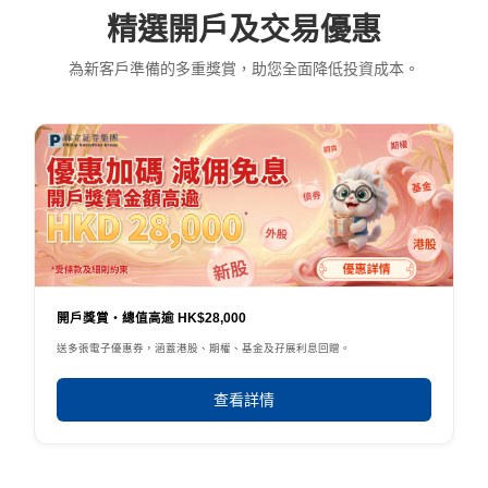
精選開戶及交易優惠
為新客戶準備的多重獎賞，助您全面降低投資成本。
開戶獎賞・總值高逾 HK$28,000
送多張電子優惠券，涵蓋港股、期權、基金及孖展利息回贈。
查看詳情