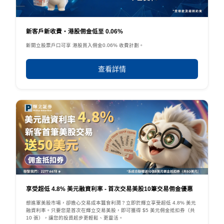
新客戶新收費・港股佣金低至 0.06%
新開立股票戶口可享 港股買入佣金0.06% 收費計劃。
查看詳情
享受超低 4.8% 美元融資利率 - 首次交易美股10筆交易佣金優惠
想進軍美股市場，卻擔心交易成本蠶食利潤？立即於輝立享受超低 4.8% 美元
融資利率。只要您是首次在輝立交易美股，即可獲得 $5 美元佣金抵扣券（共
10 張），讓您的投資起步更輕鬆、更靈活。