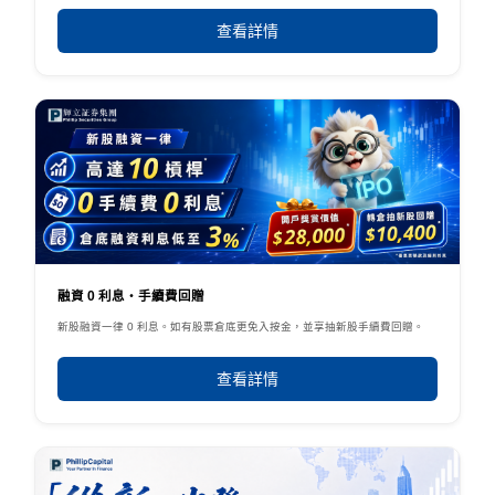
查看詳情
融資 0 利息・手續費回贈
新股融資一律 0 利息。如有股票倉底更免入按金，並享抽新股手續費回贈。
查看詳情