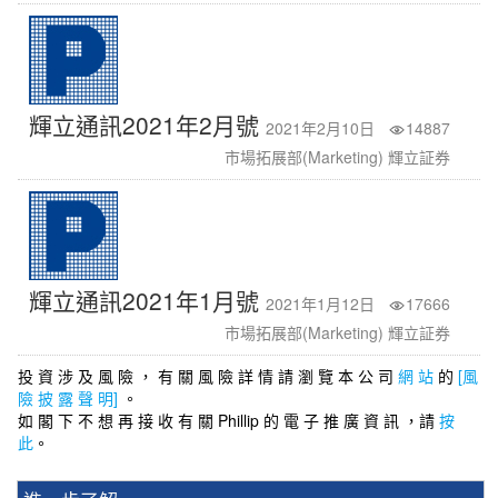
輝立通訊2021年2月號
2021年2月10日
14887
市場拓展部(Marketing) 輝立証券
輝立通訊2021年1月號
2021年1月12日
17666
市場拓展部(Marketing) 輝立証券
投 資 涉 及 風 險 ， 有 關 風 險 詳 情 請 瀏 覽 本 公 司
網 站
的
[風
險 披 露 聲 明]
。
如 閣 下 不 想 再 接 收 有 關 Phillip 的 電 子 推 廣 資 訊 ，請
按
此
。