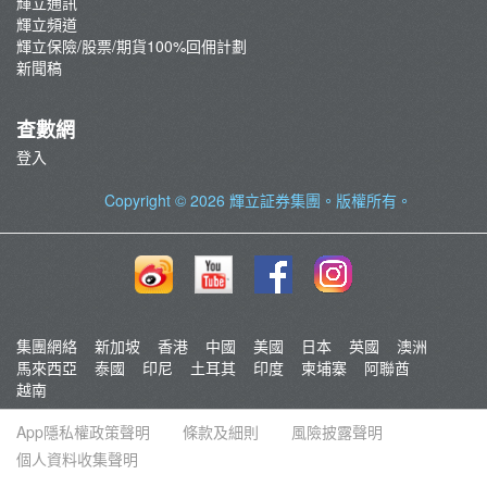
輝立通訊
輝立頻道
輝立保險/股票/期貨100%回佣計劃
新聞稿
查數網
登入
Copyright © 2026
輝立証券集團
。版權所有。
集團網絡
新加坡
香港
中國
美國
日本
英國
澳洲
馬來西亞
泰國
印尼
土耳其
印度
柬埔寨
阿聯酋
越南
App隱私權政策聲明
條款及細則
風險披露聲明
個人資料收集聲明