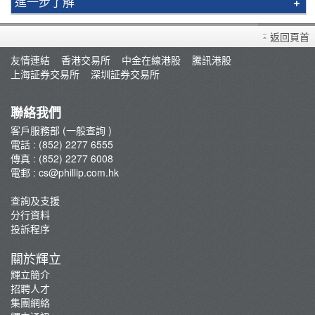
進一步了解
輝立簡介
返回頁首
分行資料
友情連結
香港交易所
中金在線港股
騰訊港股
招聘人才
上海証券交易所
深圳証券交易所
集團網絡
輝立頻道
聯絡我們
輝立保險/股票/期貨100%回佣計劃
客戶服務部 (一般查詢 )
電話 : (852) 2277 6555
新聞稿
傳真 : (852) 2277 6008
電郵 :
cs@phillip.com.hk
查詢及支援
分行資料
投訴程序
關於輝立
輝立簡介
招聘人才
集團網絡