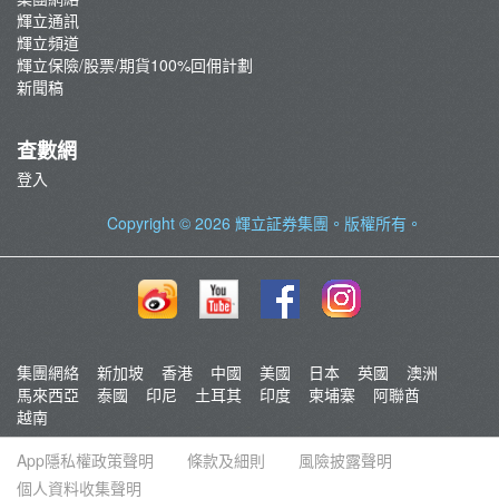
輝立通訊
輝立頻道
輝立保險/股票/期貨100%回佣計劃
新聞稿
查數網
登入
Copyright © 2026
輝立証券集團
。版權所有。
集團網絡
新加坡
香港
中國
美國
日本
英國
澳洲
馬來西亞
泰國
印尼
土耳其
印度
柬埔寨
阿聯酋
越南
App隱私權政策聲明
條款及細則
風險披露聲明
個人資料收集聲明