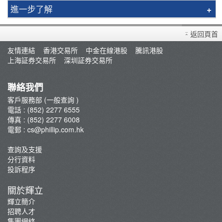
進一步了解
買賣衍生產品須知
返回頁首
開設戶口
友情連結
香港交易所
中金在線港股
騰訊港股
查詢及支援
上海証券交易所
深圳証券交易所
存款/提款/賬戶轉賬
轉入股票
聯絡我們
孖展及利率
客戶服務部 (一般查詢 )
電話 : (852) 2277 6555
佣金及收費資料
傳真 : (852) 2277 6008
表格下載
電郵 :
cs@phillip.com.hk
常見問題
查詢及支援
最新推廣及優惠
分行資料
重要通知
投訴程序
防騙及網絡安全資訊
關於輝立
輝立証券開戶優惠總覽
輝立簡介
招聘人才
集團網絡