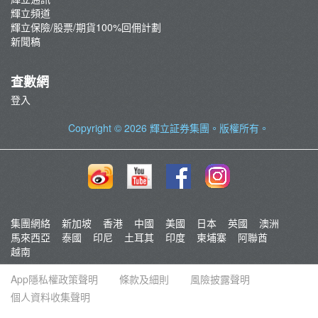
輝立頻道
輝立保險/股票/期貨100%回佣計劃
新聞稿
查數網
登入
Copyright © 2026
輝立証券集團
。版權所有。
集團網絡
新加坡
香港
中國
美國
日本
英國
澳洲
馬來西亞
泰國
印尼
土耳其
印度
柬埔寨
阿聯酋
越南
App隱私權政策聲明
條款及細則
風險披露聲明
個人資料收集聲明