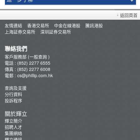
買賣衍生產品須知
返回頁首
開設戶口
友情連結
香港交易所
中金在線港股
騰訊港股
查詢及支援
上海証券交易所
深圳証券交易所
存款/提款/賬戶轉賬
轉入股票
聯絡我們
孖展及利率
客戶服務部 (一般查詢 )
電話 : (852) 2277 6555
佣金及收費資料
傳真 : (852) 2277 6008
表格下載
電郵 :
cs@phillip.com.hk
常見問題
查詢及支援
最新推廣及優惠
分行資料
重要通知
投訴程序
防騙及網絡安全資訊
關於輝立
輝立証券開戶優惠總覽
輝立簡介
招聘人才
集團網絡
輝立通訊