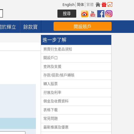
English
简体
繁體
開設賬戶
關於輝立
餘款寶
進一步了解
買賣衍生產品須知
開設戶口
查詢及支援
存款/提款/賬戶轉賬
轉入股票
孖展及利率
佣金及收費資料
表格下載
常見問題
最新推廣及優惠