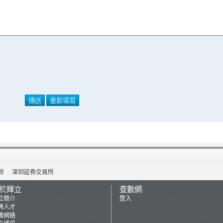
所
深圳証券交易所
於輝立
查數網
立簡介
登入
聘人才
團網絡