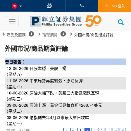
🎁
📞
POEMS 登入
Toggle
navigation
產品及服務
環球期貨
外國市況/商品期貨評論
外國市況/商品期貨評論
昔日報告：
12-06-2026
日股靠穩，美股上揚
(星期五)
11-06-2026
中東局勢再度緊張，原油反彈
(星期四)
10-06-2026
原油大幅下跌，美股三大指數漲跌互現
(星期三)
09-06-2026
原油上漲，黃金低見每盎斯4268.74美元
(星期二)
08-06-2026
納指創去年4月以來最大單日跌幅
(星期一)
|‹
‹‹
1
2
3
4
5
››
›|