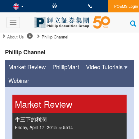
🎁
📞
POEMS Login
Toggle
navigation
About Us
Phillip Channel
Phillip Channel
Market Review
PhillipMart
Video Tutorials
Webinar
Market Review
牛三下的利潤
Friday, April 17, 2015
5514