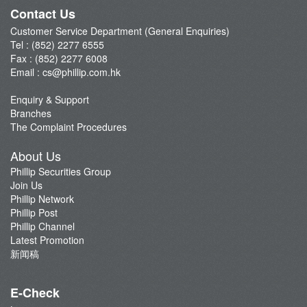
Phillip Post
Contact Us
新闻稿
Customer Service Department (General Enquiries)
Tel : (852) 2277 6555
Fax : (852) 2277 6008
Email :
cs@phillip.com.hk
Enquiry & Support
Branches
The Complaint Procedures
About Us
Phillip Securities Group
Join Us
Phillip Network
Phillip Post
Phillip Channel
Latest Promotion
新闻稿
E-Check