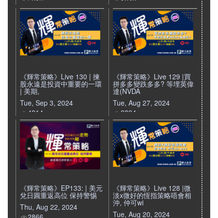
5013
1848
《輝常策略》Live 130 | 揀
《輝常策略》Live 129 |買
股永遠是投資中重要的一環
拼多多變跌多多? 等埋英偉
| 美期,
達(NVDA
Tue, Sep 3, 2024
Tue, Aug 27, 2024
4314
2894
《輝常策略》EP133: | 美元
《輝常策略》Live 128 |微
兌日圓重返高位 保持警惕
淡x微好的恆指策略唔會相
沖, 仲可wi
Thu, Aug 22, 2024
Tue, Aug 20, 2024
2866