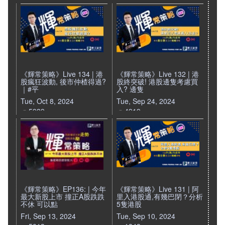
《輝常策略》Live 134 | 港
《輝常策略》Live 132 | 港
股瘋狂波動, 後市仲楂得過?
股終突破! 港股邊隻考慮買
｜#平
入? 邊隻
Tue, Oct 8, 2024
Tue, Sep 24, 2024
5939
4919
《輝常策略》EP136: | 今年
《輝常策略》Live 131 | 阿
最大新股上市 撞正A股跌跌
里入港股通,有幾巴閉？分析
不休 可以點
5隻港股
Fri, Sep 13, 2024
Tue, Sep 10, 2024