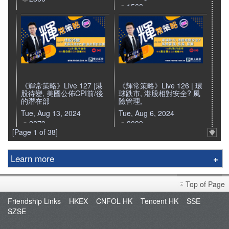
1568
《輝常策略》Live 127 |港
《輝常策略》Live 126 | 環
股待變, 美國公佈CPI前/後
球跌市, 港股相對安全? 風
的潛在部
險管理,
Tue, Aug 13, 2024
Tue, Aug 6, 2024
2879
3039
[Page 1 of 38]
Learn more
Phillip Securities Group
Top of Page
Branches
Friendship Links
HKEX
CNFOL HK
Tencent HK
SSE
Join Us
SZSE
Phillip Network