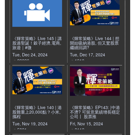
《輝常策略》Live 145 | 講
《輝常策略》Live 144 | 想
股過聖誕！穀子經濟,電商,
開始吸納港股, 但又驚股票
旅遊｜#微
繼續回調?
Tue, Dec 24, 2024
Tue, Dec 17, 2024
23226
1910
《輝常策略》Live 140 | 港
《輝常策略》EP143: |中港
股難重上20,000點？小米,
不濟? 可留意業績增長穩定
攜程
公司丨 股票推
Tue, Nov 19, 2024
Fri, Nov 15, 2024
5821
3112