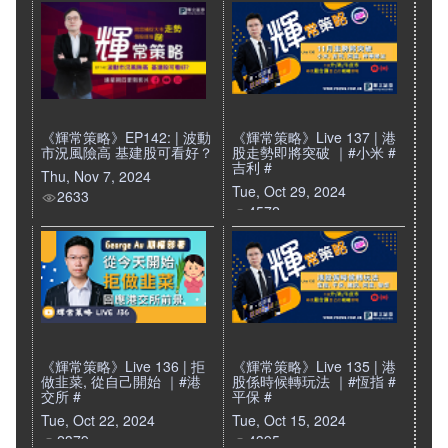
《輝常策略》EP142: | 波動
《輝常策略》Live 137 | 港
市況風險高 基建股可看好？
股走勢即將突破 ｜#小米 #
吉利 #
Thu, Nov 7, 2024
Tue, Oct 29, 2024
2633
4572
《輝常策略》Live 136 | 拒
《輝常策略》Live 135 | 港
做韭菜, 從自己開始 ｜#港
股係時候轉玩法 ｜#恆指 #
交所 #
平保 #
Tue, Oct 22, 2024
Tue, Oct 15, 2024
2379
4395