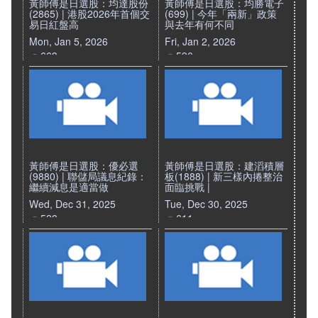
黃師傅是日選股：均達股份
黃師傅是日選股：均勝電子
(2865) | 港股2026年首個交
(699) | 今年「兩新」政策
易日紅盤高
與去年有何不同
Mon, Jan 5, 2026
Fri, Jan 2, 2026
663
590
黃師傅是日選股：優必選
黃師傅是日選股：建滔積層
(9880) | 聯儲局議息紀錄：
板(1888) | 新三樣內捲整治
繼續減息是適當做
面臨挑戰 |
Wed, Dec 31, 2025
Tue, Dec 30, 2025
528
611