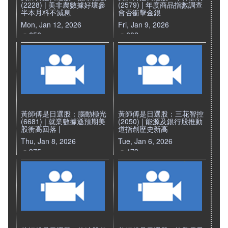
(2228) | 美非農數據好壞參
(2579) | 年度商品指數調查
半本月料不減息
會否衝擊金銀
Mon, Jan 12, 2026
Fri, Jan 9, 2026
656
602
黃師傅是日選股：腦動極光
黃師傅是日選股：三花智控
(6681) | 就業數據遜預期美
(2050) | 能源及銀行股推動
股衝高回落 |
道指創歷史新高
Thu, Jan 8, 2026
Tue, Jan 6, 2026
375
473