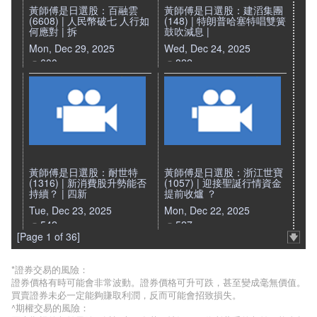
黃師傅是日選股：百融雲
黃師傅是日選股：建滔集團
(6608) | 人民幣破七 人行如
(148) | 特朗普哈塞特唱雙簧
何應對 | 拆
鼓吹減息 |
Mon, Dec 29, 2025
Wed, Dec 24, 2025
600
822
黃師傅是日選股：耐世特
黃師傅是日選股：浙江世寶
(1316) | 新消費股升勢能否
(1057) | 迎接聖誕行情資金
持續？ | 四新
提前收爐 ？
Tue, Dec 23, 2025
Mon, Dec 22, 2025
542
527
[Page 1 of 36]
*證券交易的風險：
證券價格有時可能會非常波動。證券價格可升可跌，甚至變成毫無價值。
買賣證券未必一定能夠賺取利潤，反而可能會招致損失。
^期權交易的風險：