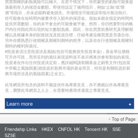
買賣期權的虧蝕風險可以極大。在若干情況下，你所蒙受的虧蝕可能會超
過最初存入的保證金數額。即使你設定了備用指示，例如“止蝕”或“限
價”等指示，亦未必能夠避免損失。市場情況可能使該等指示無法執行。
你可能會在短時間內被要求存入額外的保證金。假如未能在指定的時間內
提供所需數額，你的未平倉合約可能會被平倉。然而，你仍然要對你的帳
戶內任何因此而出現的短欠數額負責。因此，你在買賣前應研究及理解期
權以及根據本身的財政狀況及投資目標，仔細考慮這種買賣是否適合你。
另外你應熟悉行使期權及期權到期時的程序，以及你在行使期權及期權到
期時的權利與責任。
#投資者須注意投資涉及風險(包括可能會損失投資本金)，基金單位價格
可升亦可跌，而所呈列的過往表現資料並不表示將來亦會有類似的表現。
投資者在作出任何投資決定前，應詳細閱讀有關基金之銷售文件(包括當
中所載之風險因素(就投資於新興市場的基金而言，特別是有關投資於新
興市場所涉及的風險因素)之全文)。
此等網頁所包含的資料不擬提供作為專業意見，亦不應賴以作為專業意
見，瀏覽此等網頁之人士，在需要時應尋求適當之專業意見。
Learn more
Phillip Securities Group
Top of Page
Branches
Friendship Links
HKEX
CNFOL HK
Tencent HK
SSE
Join Us
SZSE