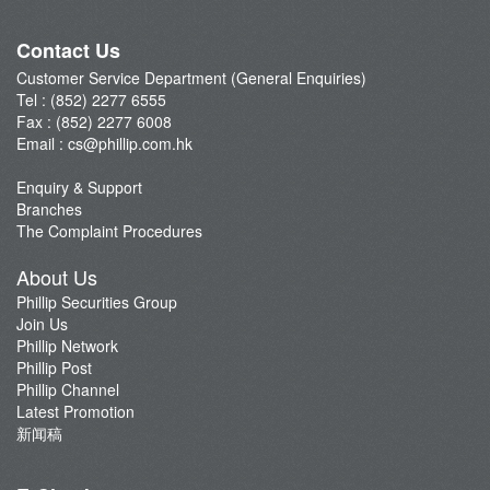
Phillip Network
Phillip Post
Contact Us
新闻稿
Customer Service Department (General Enquiries)
Tel : (852) 2277 6555
Fax : (852) 2277 6008
Email :
cs@phillip.com.hk
Enquiry & Support
Branches
The Complaint Procedures
About Us
Phillip Securities Group
Join Us
Phillip Network
Phillip Post
Phillip Channel
Latest Promotion
新闻稿