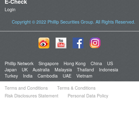
E-Check
Login
Copyright © 2022
Phillip Securities Group
. All Rights Reserved.
Phillip Network
Singapore
Hong Kong
China
US
Japan
UK
Australia
Malaysia
Thailand
Indonesia
Turkey
India
Cambodia
UAE
Vietnam
Terms and Conditions
Terms & Conditions
Risk Disclosures Statement
Personal Data Policy