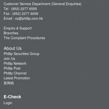
新闻稿
Customer Service Department (General Enquiries)
Tel : (852) 2277 6555
Fax : (852) 2277 6008
Email :
cs@phillip.com.hk
Enquiry & Support
Branches
The Complaint Procedures
About Us
Phillip Securities Group
Join Us
Phillip Network
Phillip Post
Phillip Channel
Latest Promotion
新闻稿
E-Check
Login