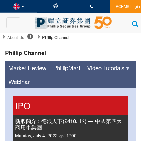
🎁
📞
POEMS Login
Toggle
navigation
About Us
Phillip Channel
Phillip Channel
Market Review
PhillipMart
Video Tutorials
Webinar
IPO
新股簡介 : 德銀天下(2418.HK) — 中國第四大
商用車集團
Monday, July 4, 2022
11700