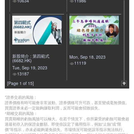
10634
11986
新股簡介 : 第四範式
Mon, Sep 18, 2023
(6682.HK)
11119
Tue, Sep 19, 2023
13187
[Page 1 of 15]
*證券交易的風險：
證券價格有時可能會非常波動。證券價格可升可跌，甚至變成毫無價值。
買賣證券未必一定能夠賺取利潤，反而可能會招致損失。
^期權交易的風險：
買賣期權的虧蝕風險可以極大。在若干情況下，你所蒙受的虧蝕可能會超
過最初存入的保證金數額。即使你設定了備用指示，例如“止蝕”或“限
價”等指示，亦未必能夠避免損失。市場情況可能使該等指示無法執行。