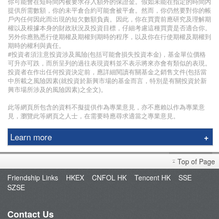
你可能會在短時間內被要求存入額外的保證金。假如未能在指定的時間內
提供所需數額，你的未平倉合約可能會被平倉。然而，你仍然要對你的帳
戶內任何因此而出現的短欠數額負責。因此，你在買賣前應研究及理解期
權以及根據本身的財政狀況及投資目標，仔細考慮這種買賣是否適合你。
另外你應熟悉行使期權及期權到期時的程序，以及你在行使期權及期權到
期時的權利與責任。
#投資者須注意投資涉及風險(包括可能會損失投資本金)，基金單位價格
可升亦可跌，而所呈列的過往表現資料並不表示將來亦會有類似的表現。
投資者在作出任何投資決定前，應詳細閱讀有關基金之銷售文件(包括當
中所載之風險因素(就投資於新興市場的基金而言，特別是有關投資於新
興市場所涉及的風險因素)之全文)。
此等網頁所包含的資料不擬提供作為專業意見，亦不應賴以作為專業意
見，瀏覽此等網頁之人士，在需要時應尋求適當之專業意見。
Learn more
Phillip Securities Group
Top of Page
Branches
Friendship Links
HKEX
CNFOL HK
Tencent HK
SSE
Join Us
SZSE
Phillip Network
Phillip Post
Contact Us