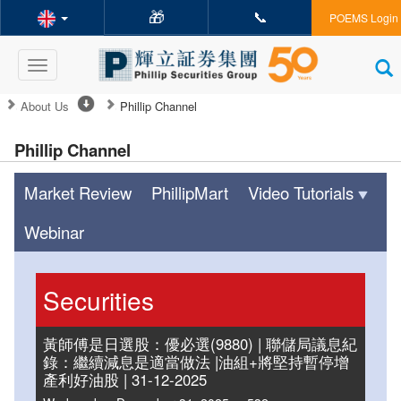
🎁
📞
POEMS Login
Toggle
navigation
About Us
Phillip Channel
Phillip Channel
Market Review
PhillipMart
Video Tutorials
Webinar
Securities
黃師傅是日選股：優必選(9880) | 聯儲局議息紀
錄：繼續減息是適當做法 |油組+將堅持暫停增
產利好油股 | 31-12-2025