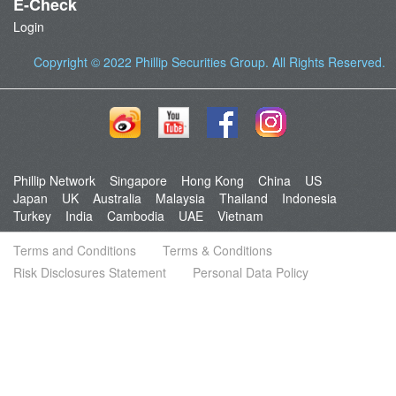
E-Check
Login
Copyright © 2022
Phillip Securities Group
. All Rights Reserved.
Phillip Network
Singapore
Hong Kong
China
US
Japan
UK
Australia
Malaysia
Thailand
Indonesia
Turkey
India
Cambodia
UAE
Vietnam
Terms and Conditions
Terms & Conditions
Risk Disclosures Statement
Personal Data Policy