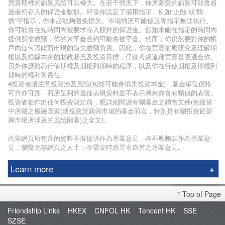
買賣期權的虧蝕風險可以極大。在若干情況下，你所蒙受的虧蝕可能會超
過最初存入的保證金數額。即使你設定了備用指示，例如“止蝕”或“限
價”等指示，亦未必能夠避免損失。市場情況可能使該等指示無法執行。
你可能會在短時間內被要求存入額外的保證金。假如未能在指定的時間內
提供所需數額，你的未平倉合約可能會被平倉。然而，你仍然要對你的帳
戶內任何因此而出現的短欠數額負責。因此，你在買賣前應研究及理解期
權以及根據本身的財政狀況及投資目標，仔細考慮這種買賣是否適合你。
另外你應熟悉行使期權及期權到期時的程序，以及你在行使期權及期權到
期時的權利與責任。
#投資者須注意投資涉及風險(包括可能會損失投資本金)，基金單位價格
可升亦可跌，而所呈列的過往表現資料並不表示將來亦會有類似的表現。
投資者在作出任何投資決定前，應詳細閱讀有關基金之銷售文件(包括當
中所載之風險因素(就投資於新興市場的基金而言，特別是有關投資於新
興市場所涉及的風險因素)之全文)。
此等網頁所包含的資料不擬提供作為專業意見，亦不應賴以作為專業意
見，瀏覽此等網頁之人士，在需要時應尋求適當之專業意見。
Learn more
Phillip Securities Group
Top of Page
Branches
Friendship Links
HKEX
CNFOL HK
Tencent HK
SSE
Join Us
SZSE