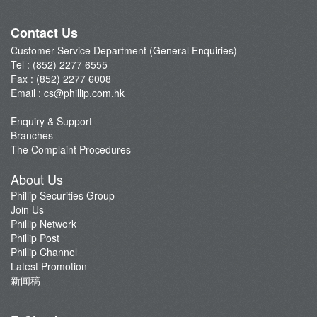
Phillip Network
Phillip Post
Contact Us
新闻稿
Customer Service Department (General Enquiries)
Tel : (852) 2277 6555
Fax : (852) 2277 6008
Email :
cs@phillip.com.hk
Enquiry & Support
Branches
The Complaint Procedures
About Us
Phillip Securities Group
Join Us
Phillip Network
Phillip Post
Phillip Channel
Latest Promotion
新闻稿