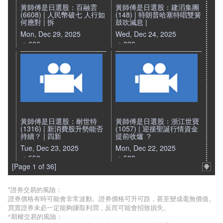
黃師傅是日選股：百融雲
黃師傅是日選股：建滔集團
(6608) | 人民幣破七 人行如
(148) | 特朗普哈塞特唱雙簧
何應對 | 拆
鼓吹減息 |
Mon, Dec 29, 2025
Wed, Dec 24, 2025
606
829
黃師傅是日選股：耐世特
黃師傅是日選股：浙江世寶
(1316) | 新消費股升勢能否
(1057) | 迎接聖誕行情資金
持續？ | 四新
提前收爐 ？
Tue, Dec 23, 2025
Mon, Dec 22, 2025
552
533
[Page 1 of 36]
*證券交易的風險：
證券價格有時可能會非常波動。證券價格可升可跌，甚至變成毫無價值。
買賣證券未必一定能夠賺取利潤，反而可能會招致損失。
^期權交易的風險：