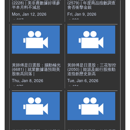
(2228) | 美非農數據好壞參
(2579) | 年度商品指數調查
半本月料不減息
會否衝擊金銀
Mon, Jan 12, 2026
Fri, Jan 9, 2026
667
606
黃師傅是日選股：腦動極光
黃師傅是日選股：三花智控
(6681) | 就業數據遜預期美
(2050) | 能源及銀行股推動
股衝高回落 |
道指創歷史新高
Thu, Jan 8, 2026
Tue, Jan 6, 2026
375
481