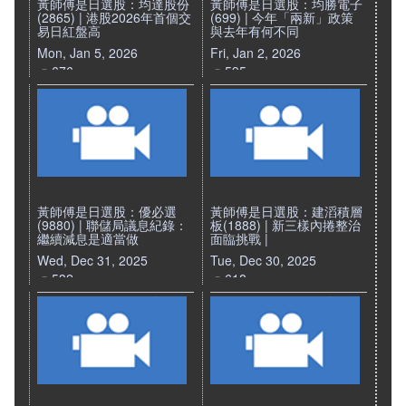
黃師傅是日選股：均達股份
黃師傅是日選股：均勝電子
(2865) | 港股2026年首個交
(699) | 今年「兩新」政策
易日紅盤高
與去年有何不同
Mon, Jan 5, 2026
Fri, Jan 2, 2026
676
595
黃師傅是日選股：優必選
黃師傅是日選股：建滔積層
(9880) | 聯儲局議息紀錄：
板(1888) | 新三樣內捲整治
繼續減息是適當做
面臨挑戰 |
Wed, Dec 31, 2025
Tue, Dec 30, 2025
532
618