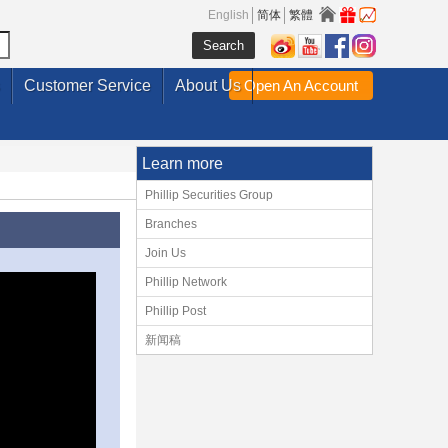
English
简体
繁體
Customer Service
About Us
Open An Account
Learn more
Phillip Securities Group
Branches
Join Us
Phillip Network
Phillip Post
新闻稿