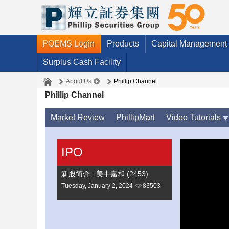
POEMS Login
Products
Capital Management
Surplus Cash Facility
About Us
Phillip Channel
Phillip Channel
Market Review
PhillipMart
Video Tutorials
IPO
新股简介 : 美中嘉和 (2453)
Tuesday, January 2, 2024
83503