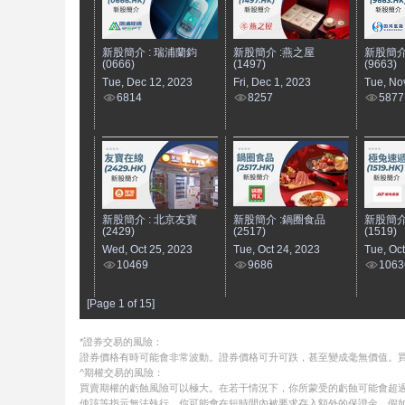
新股簡介 : 瑞浦蘭鈞
新股簡介 :燕之屋
新股簡介
(0666)
(1497)
(9663)
Tue, Dec 12, 2023
Fri, Dec 1, 2023
Tue, No
6814
8257
5877
新股簡介 : 北京友寶
新股簡介 :鍋圈食品
新股簡介
(2429)
(2517)
(1519)
Wed, Oct 25, 2023
Tue, Oct 24, 2023
Tue, Oc
10469
9686
1063
[Page 1 of 15]
*證券交易的風險：
證券價格有時可能會非常波動。證券價格可升可跌，甚至變成毫無價值。
^期權交易的風險：
買賣期權的虧蝕風險可以極大。在若干情況下，你所蒙受的虧蝕可能會超過
使該等指示無法執行。你可能會在短時間內被要求存入額外的保證金。假