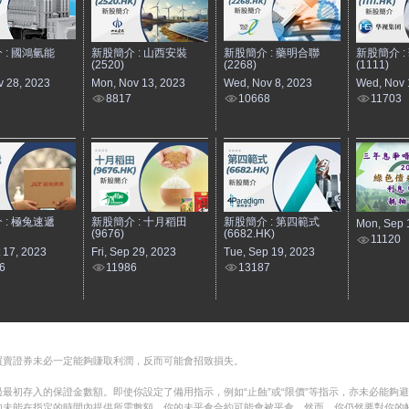
 : 國鴻氫能
新股簡介 : 山西安裝
新股簡介 : 藥明合聯
新股簡介 :
(2520)
(2268)
(1111)
v 28, 2023
Mon, Nov 13, 2023
Wed, Nov 8, 2023
Wed, Nov 
8817
10668
11703
 : 極兔速遞
新股簡介 : 十月稻田
新股簡介 : 第四範式
Mon, Sep 
(9676)
(6682.HK)
11120
t 17, 2023
Fri, Sep 29, 2023
Tue, Sep 19, 2023
6
11986
13187
買賣證券未必一定能夠賺取利潤，反而可能會招致損失。
最初存入的保證金數額。即使你設定了備用指示，例如“止蝕”或“限價”等指示，亦未必能夠
如未能在指定的時間內提供所需數額，你的未平倉合約可能會被平倉。然而，你仍然要對你的